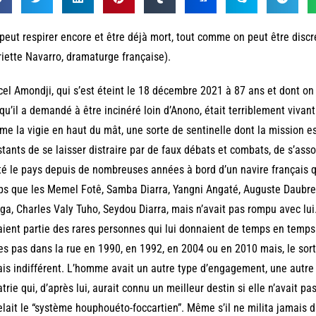
peut respirer encore et être déjà mort, tout comme on peut être discre
iette Navarro, dramaturge française).
el Amondji, qui s’est éteint le 18 décembre 2021 à 87 ans et dont o
qu’il a demandé à être incinéré loin d’Anono, était terriblement vivant e
e la vigie en haut du mât, une sorte de sentinelle dont la mission e
stants de se laisser distraire par de faux débats et combats, de s’assou
té le pays depuis de nombreuses années à bord d’un navire français q
s que les Memel Fotê, Samba Diarra, Yangni Angaté, Auguste Daubr
ga, Charles Valy Tuho, Seydou Diarra, mais n’avait pas rompu avec lu
aient partie des rares personnes qui lui donnaient de temps en temps d
es pas dans la rue en 1990, en 1992, en 2004 ou en 2010 mais, le sort 
is indifférent. L’homme avait un autre type d’engagement, une autre
atrie qui, d’après lui, aurait connu un meilleur destin si elle n’avait pa
lait le “système houphouéto-foccartien”. Même s’il ne milita jamais d