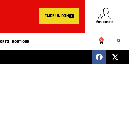
FAIRE UN DON
Mon compte
0
ORTS
BOUTIQUE
SENEGAL : Nomination d’un nouveau présiden