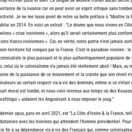
dji écrivait juste et bien. La langue de Molière n’avait aucun secret p
portance de la nuance car on peut avoir un esprit critique sans tomber
jectivité. Je ne me lasse point de relire sa belle préface à “Abattre la
ubliai en 2014. En voici un extrait : “Le drame que nous vivons en Côt
pelons « crise ivoirienne », alors qu’il serait certainement plus conform
tions franco-ivoiriennes ». Car, en vérité, notre patrie n’est jamais so
son territoire fut conquis par la France. C’est le paradoxe ivoirien : 
colonialiste le plus puissant et le plus authentiquement populaire de t
i, celui où le colonialisme n’a jamais été réellement aboli ! Mais, au m
ire de la puissance de ce mouvement et la crainte que son réveil n’
nateurs un certain respect vis-à-vis des dominés, même si ce n’était 
art moral est tombé, et nous voici revenus aux temps où des Kouassi
rafôtigui » aidaient les Angoulvant à nous imposer le joug.”
dernier opus, paru en avril 2021, est “La Côte d’Ivoire & la France, tel
distances avec les Ivoiriens qui attendent l’homme providentiel. Pour l
re fin à sa dépendance vis-à-vis des Français qui, comme colonisateur