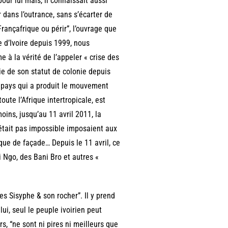
our lui mais, il connaissait aussi
 dans l’outrance, sans s’écarter de
 Françafrique ou périr”, l’ouvrage que
e d’Ivoire depuis 1999, nous
e à la vérité de l’appeler « crise des
rtie de son statut de colonie depuis
le pays qui a produit le mouvement
oute l’Afrique intertropicale, est
oins, jusqu’au 11 avril 2011, la
était pas impossible imposaient aux
que de façade… Depuis le 11 avril, ce
 Ngo, des Bani Bro et autres «
les Sisyphe & son rocher”. Il y prend
ui, seul le peuple ivoirien peut
s, “ne sont ni pires ni meilleurs que