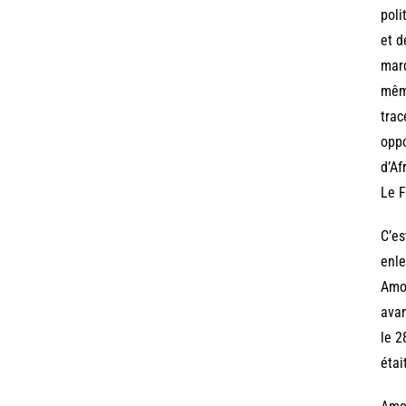
poli
et d
marq
mêm
trac
oppo
d’Af
Le F
C’es
enle
Amon
avan
le 2
étai