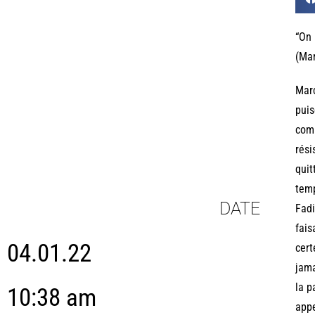
“On 
(Mar
Marc
puis
comm
rési
quit
temp
DATE
Fadi
fais
04.01.22
cert
jama
la p
10:38 am
appe