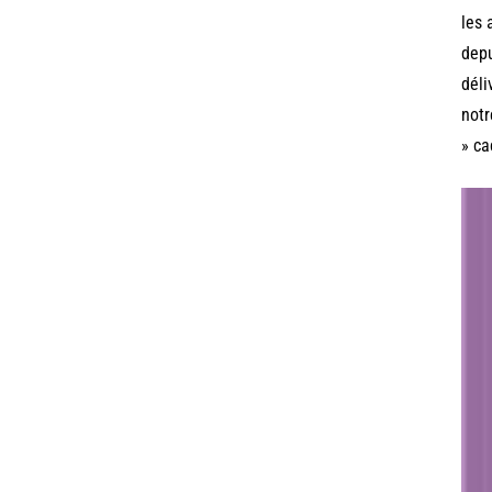
les 
depu
déli
notr
» ca