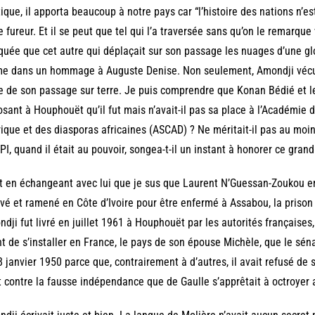
tique, il apporta beaucoup à notre pays car “l’histoire des nations n’es
e fureur. Et il se peut que tel qui l’a traversée sans qu’on le remarqu
uée que cet autre qui déplaçait sur son passage les nuages d’une glo
e dans un hommage à
Auguste Denise. Non seulement, Amondji vécut
e de son passage sur terre. Je puis comprendre que Konan Bédié et le
sant à Houphouët qu’il fut mais n’avait-il pas sa place à l’Académie d
rique et des diasporas africaines (ASCAD) ? Ne méritait-il pas au moin
PI, quand il était au pouvoir, songea-t-il un instant à honorer ce gran
t en échangeant avec lui que je sus que Laurent N’Guessan-Zoukou e
vé et ramené en Côte d’Ivoire pour être enfermé à Assabou, la priso
dji fut livré en juillet 1961 à Houphouët par les autorités françaises,
t de s’installer en France, le pays de son épouse Michèle, que le sén
8 janvier 1950 parce que, contrairement à d’autres, il avait refusé de s
t contre la fausse indépendance que de Gaulle s’apprêtait à octroyer 