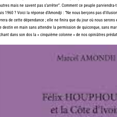
autres mais ne savent pas s’arrêter”. Comment ce peuple parviendra-t-il
is 1960 ? Voici la réponse d’Amondji : “Ne nous berçons pas d’illusi
vrera de cette dépendance ; elle ne finira que du jour où nous sero
e destin en main sans attendre la permission de quiconque, sans marc
chant dans son dos la « cinquième colonne » de nos opiniâtres prédat