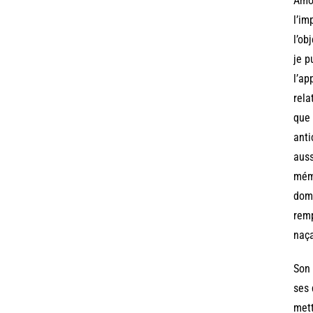
Amon
l’im
l’ob
je p
l’ap
rela
que 
anti
auss
mémo
domi
remp
naça
Son 
ses 
mett