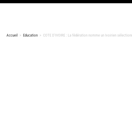
Accueil
>
Education
>
COTE D’IVOIRE : La fédération nomme un Ivoirien sélectionn