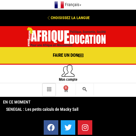
Français
▼
CHOISISSEZ LA LANGUE
FAIRE UN DON
Mon compte
0
EN CE MOMENT
SENEGAL : Les petits calculs de Macky Sall