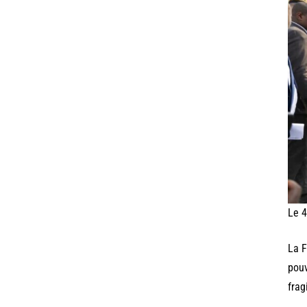
Le 4
La F
pouv
frag