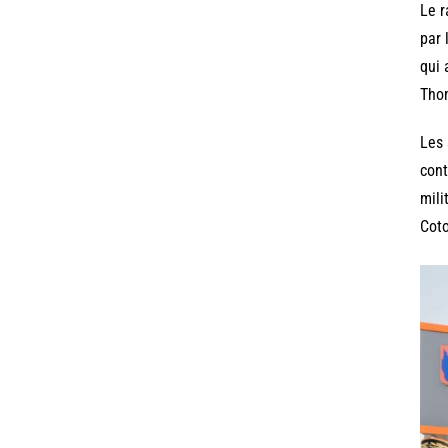
Le r
par 
qui 
Thom
Les 
cont
mili
Coto