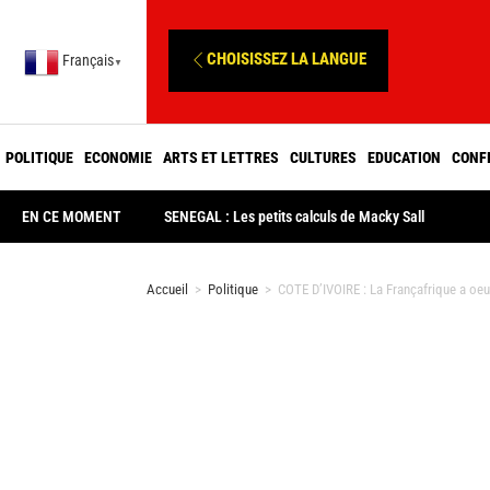
CHOISISSEZ LA LANGUE
Français
▼
POLITIQUE
ECONOMIE
ARTS ET LETTRES
CULTURES
EDUCATION
CONF
EN CE MOMENT
SENEGAL : Les petits calculs de Macky Sall
Accueil
>
Politique
>
COTE D’IVOIRE : La Françafrique a oeu