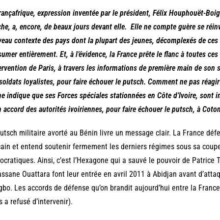
rançafrique, expression inventée par le président, Félix Houphouët-Boign
he, a, encore, de beaux jours devant elle. Elle ne compte guère se réin
eau contexte des pays dont la plupart des jeunes, décomplexés de ces r
sumer entièrement. Et, à l’évidence, la France prête le flanc à toutes ce
tervention de Paris, à travers les informations de première main de s
soldats loyalistes, pour faire échouer le putsch. Comment ne pas réagir
 indique que ses Forces spéciales stationnées en Côte d’Ivoire, sont 
n accord des autorités ivoiriennes, pour faire échouer le putsch, à Coto
utsch militaire avorté au Bénin livre un message clair. La France dé
cain et entend soutenir fermement les derniers régimes sous sa coup
cratiques. Ainsi, c’est l’Hexagone qui a sauvé le pouvoir de Patrice T
assane Ouattara font leur entrée en avril 2011 à Abidjan avant d’atta
bo. Les accords de défense qu’on brandit aujourd’hui entre la France e
s a refusé d’intervenir).