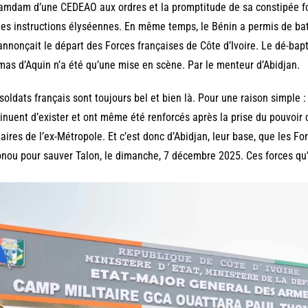
amdam d’une CEDEAO aux ordres et la promptitude de sa constipée fo
les instructions élyséennes. En même temps, le Bénin a permis de ba
annonçait le départ des Forces françaises de Côte d’Ivoire. Le dé-ba
as d’Aquin n’a été qu’une mise en scène. Par le menteur d’Abidjan.
soldats français sont toujours bel et bien là. Pour une raison simple 
inuent d’exister et ont même été renforcés après la prise du pouvoir
taires de l’ex-Métropole. Et c’est donc d’Abidjan, leur base, que les Fo
nou pour sauver Talon, le dimanche, 7 décembre 2025. Ces forces qu’