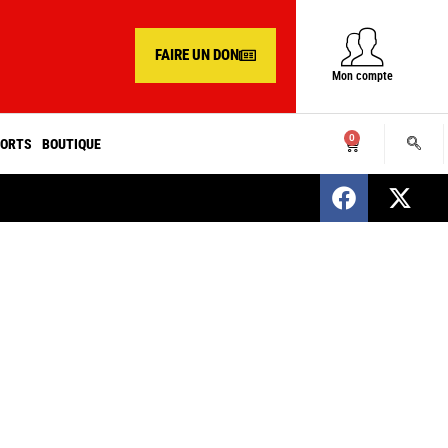
FAIRE UN DON
Mon compte
0
ORTS
BOUTIQUE
SENEGAL : Nomination d’un nouveau présiden