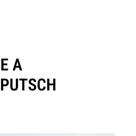
E A
 PUTSCH