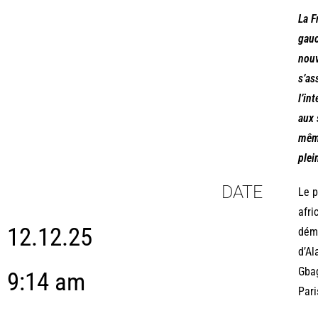
La F
gauc
nouv
s’as
l’in
aux 
même
plei
DATE
Le p
afri
12.12.25
démo
d’Al
Gbag
9:14 am
Pari