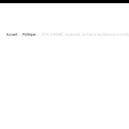
Accueil
>
Politique
>
COTE D’IVOIRE : La priorité, ce n’est ni les élections ni la CE