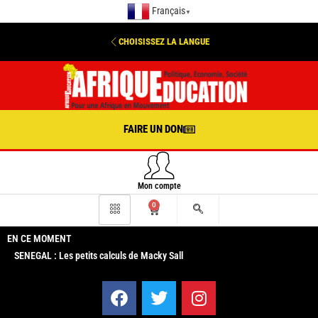
Français
▼
CHOISISSEZ LA LANGUE
FAIRE UN DON
Mon compte
0
EN CE MOMENT
SENEGAL : Les petits calculs de Macky Sall