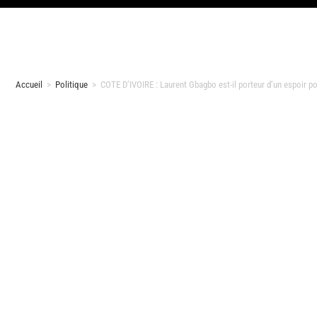
Accueil
>
Politique
>
COTE D’IVOIRE : Laurent Gbagbo est-il porteur d’un espoir po