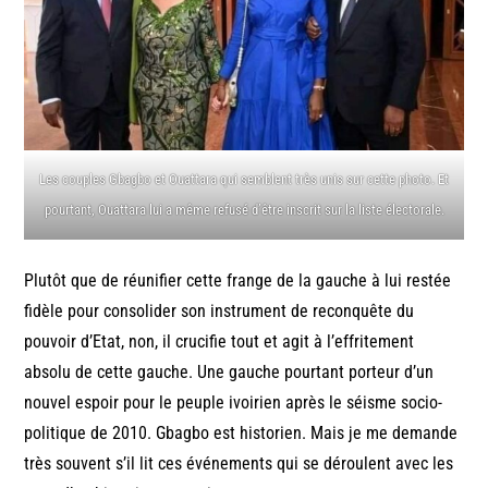
Les couples Gbagbo et Ouattara qui semblent très unis sur cette photo. Et
pourtant, Ouattara lui a même refusé d’être inscrit sur la liste électorale.
Plutôt que de réunifier cette frange de la gauche à lui restée
fidèle pour consolider son instrument de reconquête du
pouvoir d’Etat, non, il crucifie tout et agit à l’effritement
absolu de cette gauche. Une gauche pourtant porteur d’un
nouvel espoir pour le peuple ivoirien après le séisme socio-
politique de 2010. Gbagbo est historien. Mais je me demande
très souvent s’il lit ces événements qui se déroulent avec les