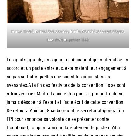
Francis Wodié, Bernard Zadi Zaourou, Bamba Moriféré et Laurent Gbagbo,
tous chefs de parti en 1990.
Les quatre grands, en signant ce document qui matérialise un
accord et un pacte entre eux, exprimaient leur engagement à
ne pas se trahir quelles que soient les circonstances
avenantes.A la fin des festivités de la convention, ils se sont
retrouvés chez Maître Lanciné Gon pour se promettre de ne
jamais désobéir à l’esprit et l’acte écrit de cette convention.
De retour à Abidjan, Gbagbo réunit le secrétariat général du
FPI pour annoncer sa volonté de se présenter contre
Houphouët, rompant ainsi unilatéralement le pacte qu’il a