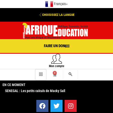
Français
▼
CHOISISSEZ LA LANGUE
FAIRE UN DON
Mon compte
0
EN CE MOMENT
SENEGAL : Les petits calculs de Macky Sall