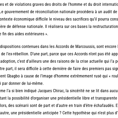
es et de violations graves des droits de l’homme et du droit internati
Le gouvernement de réconciliation nationale procédera à un audit de
ontexte économique difficile le niveau des sacrifices qu’il pourra con
ère de défense nationale. Il réalisera sur ces bases la restructurat
e fin des aides extérieures ».
dispositions contenues dans les Accords de Marcoussis, sont encore lo
 de l’ex-rébellion. D’une part, parce que ces Accords n’ont pas été
 adoption, c’est d’ailleurs une des raisons de la crise actuelle qui l’
tre part, il sera difficile à cette dernière de faire des premiers pas si
ent Gbagbo à cause de l’image d’homme extrêmement rusé qui « roule 
ni par donner de lui-même.
e l’a si bien indiqué Jacques Chirac, la sincérité ne se lit dans auc
tant la possibilité d’organiser une présidentielle libre et transparent
lors, des scénarii sont de part et d’autre en train d’être échafaudés. E
autre, une présidentielle anticipée ? Cette hypothèse qui n’est plus d