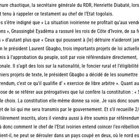
nure chaotique, la secrétaire générale du RDR, Henriette Diabaté, lors
t tenu à rappeler ce testament au chef de l’Etat togolais.
s s’être indigné que « La situation ivoirienne ne profitait qu’aux vend
ns », Gnassingbé Eyadèma a rassuré les rois de Côte d’Ivoire, de sa 
 » d’autant plus que « Ceux qui poussent à (le) détruire n’aideront jam
n le président Laurent Gbagbo, trois importants projets de loi actuelle
is à l’approbation du peuple, soit par voie référendaire directement,
onale. Il s’agit des lois sur la nationalité, le foncier rural et l’éligibil
iers projets de texte, le président Gbagbo a décidé de les soumettr
rendum, c’est ce qu’il qualifie d’ « exercice de libre arbitre ». Quant au t
ose de se référer aux prérogatives que lui confère la constitution : « Sur
le choix. La constitution elle-même donne sa voie. Je vais donc soume
et de loi qui me sera transmis par le gouvernement. Et s’il recueille 
lièrement inscrits, alors il viendra aussi à être soumis par référendum 
à donc comment le chef de l’Etat ivoirien entend coincer l’ex-rébelli
ient-il, ne peut se dérouler dans un pays coupé en deux, où le nord es