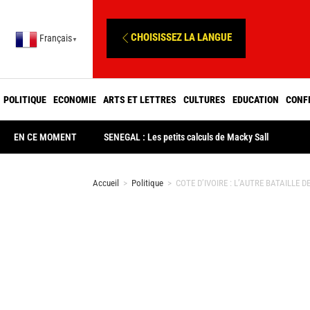
CHOISISSEZ LA LANGUE
Français
▼
POLITIQUE
ECONOMIE
ARTS ET LETTRES
CULTURES
EDUCATION
CONF
EN CE MOMENT
SENEGAL : Les petits calculs de Macky Sall
Accueil
>
Politique
>
COTE D’IVOIRE : L’AUTRE BATAILLE