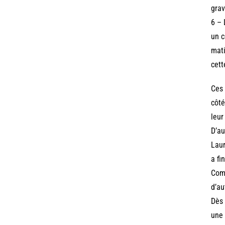
grav
6 – 
un c
mati
cett
Ces 
côté
leur
D’au
Laur
a fi
Comm
d’au
Dès 
une 