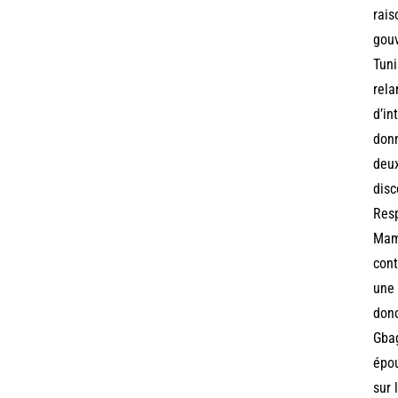
rais
gouv
Tuni
rela
d’in
donn
deux
disc
Resp
Mama
cont
une 
donc
Gbag
épou
sur 