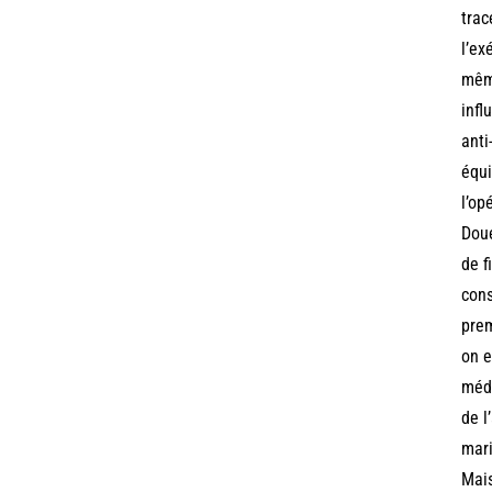
trac
l’ex
même
infl
anti
équi
l’op
Doué
de f
cons
prem
on e
médi
de l
mari
Mais