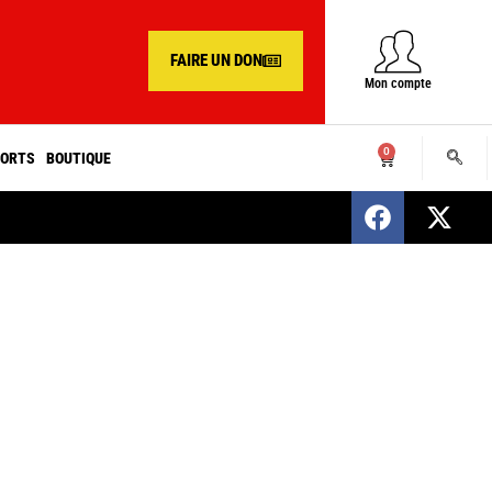
FAIRE UN DON
Mon compte
0
ORTS
BOUTIQUE
SENEGAL : Nomination d’un nouveau présiden