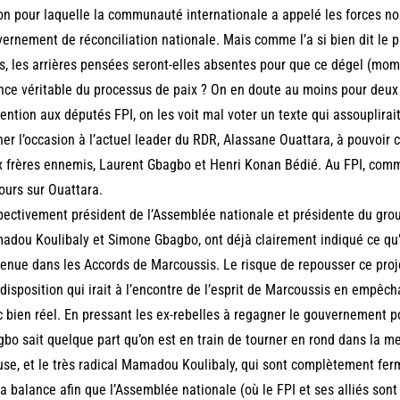
on pour laquelle la communauté internationale a appelé les forces no
ernement de réconciliation nationale. Mais comme l’a si bien dit le 
s, les arrières pensées seront-elles absentes pour que ce dégel (mom
nce véritable du processus de paix ? On en doute au moins pour deux 
tention aux députés FPI, on les voit mal voter un texte qui assouplirait 
er l’occasion à l’actuel leader du RDR, Alassane Ouattara, à pouvoir c
 frères ennemis, Laurent Gbagbo et Henri Konan Bédié. Au FPI, comm
ours sur Ouattara.
ectivement président de l’Assemblée nationale et présidente du grou
dou Koulibaly et Simone Gbagbo, ont déjà clairement indiqué ce qu’i
enue dans les Accords de Marcoussis. Le risque de repousser ce proje
disposition qui irait à l’encontre de l’esprit de Marcoussis en empêch
 bien réel. En pressant les ex-rebelles à regagner le gouvernement p
bo sait quelque part qu’on est en train de tourner en rond dans la me
se, et le très radical Mamadou Koulibaly, qui sont complètement ferm
la balance afin que l’Assemblée nationale (où le FPI et ses alliés sont 