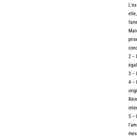
L’ex
elle
fair
Marc
pris
conc
2 – 
égal
3 – 
4 – 
orig
Réin
inte
5 – 
l’am
mesu