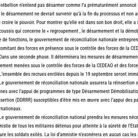
-rébellion n’entend pas désarmer comme l’a prématurément annoncé l
, le désarmement ne devrait survenir qu’à la fin du processus et non
e croire le pouvoir. Pour montrer qu’elle est dans son bon droit, elle a
oussis qui concerne le « regroupement , le désarmement et la démobil
e de fonctions, le gouvernement de réconciliation nationale entrepr
omitant des forces en présence sous le contrôle des forces de la CE
Dans une seconde phase. Il déterminera les mesures de désarmement 
ement menées sous le contrôle des forces de la CEDEAO et des force
L’ensemble des recrues enrôlées depuis le 19 septembre seront imm
Le gouvernement de réconciliation nationale assurera la réinsertion s
ines avec l’appui de programmes de type Désarmement Démobilisatio
sertion (DDRRR) susceptibles d’être mis en œuvre avec l’appui des 
rnationaux.
Le gouvernement de réconciliation national prendra les mesures néces
nistie de tous les militaires détenus pour atteinte à la sûreté de l’Et
re les soldats exilés. La loi d’amnistie n’exonérera en aucun cas les