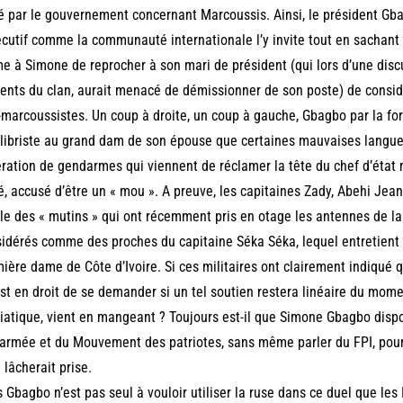
é par le gouvernement concernant Marcoussis. Ainsi, le président Gbag
écutif comme la communauté internationale l’y invite tout en sachant qu
 à Simone de reprocher à son mari de président (qui lors d’une disc
uents du clan, aurait menacé de démissionner de son poste) de consid
-marcoussistes. Un coup à droite, un coup à gauche, Gbagbo par la for
libriste au grand dam de son épouse que certaines mauvaises langue
ération de gendarmes qui viennent de réclamer la tête du chef d’état 
, accusé d’être un « mou ». A preuve, les capitaines Zady, Abehi Je
ile des « mutins » qui ont récemment pris en otage les antennes de la 
idérés comme des proches du capitaine Séka Séka, lequel entretient d
ière dame de Côte d’Ivoire. Si ces militaires ont clairement indiqué q
st en droit de se demander si un tel soutien restera linéaire du mome
atique, vient en mangeant ? Toujours est-il que Simone Gbagbo disp
’armée et du Mouvement des patriotes, sans même parler du FPI, pour
 lâcherait prise.
 Gbagbo n’est pas seul à vouloir utiliser la ruse dans ce duel que les