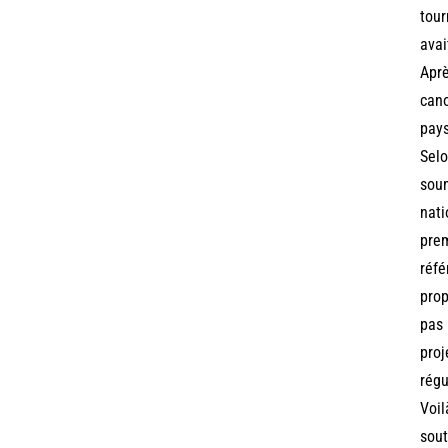
tour
avai
Aprè
cano
pays
Selo
soum
nati
prem
réfé
prop
pas 
proj
régu
Voil
sout