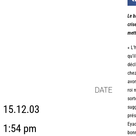
Le b
cris
mett
« L’
qu’i
décl
chez
avon
DATE
roi
sort
15.12.03
sugg
prés
Eyad
1:54 pm
bonn