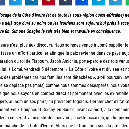
locage de la Côte d’Ivoire (et de toute la sous-région ouest-africaine) 
e a déjà trop duré au point où les Ivoiriens sont aujourd’hui prêts à acce
re fin. Simone Gbagbo le sait très bien et travaille en conséquence.
heure n’est plus aux discours. Nous sommes venus à Lomé supplier l
l fasse un effort particulier afin que la paix revienne dans ce pays aujo
aration du roi de Tiapoum, Jacob Amichia, porte-parole des rois venus
 lui, à Lomé, vendredi 5 décembre. « La Côte d’Ivoire est divisée et 
s des problèmes car nos familles sont détachées », a-t-il poursuivi a
 ne se déplace pas (mais) comme nous sommes désespérés, nous vou
e que nous soyons en contact direct et permanent avec les ex-rebelles 
éré, au nom de ses pairs, au président togolais. Dernier chef d’Etat af
ident Félix Houphouët-Boigny, en Suisse, avant sa mort, à la demand
èma se serait vu investir des pouvoirs, à cette occasion, qui lui perme
e marche de la Côte d’Ivoire. Alors que le transition sous la préside