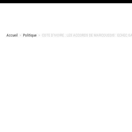
Accueil
>
Politique
>
COTE D’IVOIRE : LES ACCORDS DE MARCOUSSIS : ECHEC 