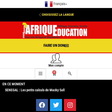
Français
▼
CHOISISSEZ LA LANGUE
FAIRE UN DON
Mon compte
0
EN CE MOMENT
SENEGAL : Les petits calculs de Macky Sall