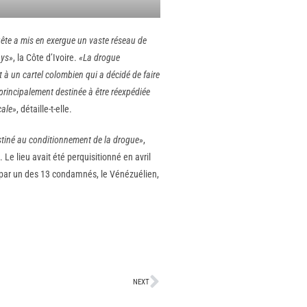
uête a mis en exergue un vaste réseau de
ays»
, la Côte d’Ivoire.
«La drogue
 à un cartel colombien qui a décidé de faire
 principalement destinée à être réexpédiée
cale»
, détaille-t-elle.
estiné au conditionnement de la drogue»
,
e lieu avait été perquisitionné en avril
e par un des 13 condamnés, le Vénézuélien,
NEXT