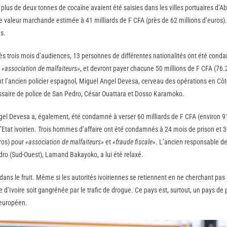
, plus de deux tonnes de cocaïne avaient été saisies dans les villes portuaires d’A
e valeur marchande estimée à 41 milliards de F CFA (près de 62 millions d’euros)
es.
ès trois mois d’audiences, 13 personnes de différentes nationalités ont été con
t
«association de malfaiteurs»
, et devront payer chacune 50 millions de F CFA (76
l’ancien policier espagnol, Miguel Angel Devesa, cerveau des opérations en Côte d
saire de police de San Pedro, César Ouattara et Dosso Karamoko.
el Devesa a, également, été condamné à verser 60 milliards de F CFA (environ 9
 l’Etat ivoirien. Trois hommes d’affaire ont été condamnés à 24 mois de prison et
ros) pour
«association de malfaiteurs»
et
«fraude fiscale»
. L’ancien responsable de 
ro (Sud-Ouest), Lamand Bakayoko, a lui été relaxé.
 dans le fruit. Même si les autorités ivoiriennes se retiennent en ne cherchant pa
e d’Ivoire soit gangrénée par le trafic de drogue. Ce pays est, surtout, un pays d
 européen.