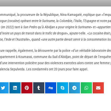
ommuniqué, la procureure de la République, Nina Kamagaté, explique que
«l’enq
rogue (cocaïne) opérant entre le Suriname, la Colombie, l’Italie, l’Espagne et notre p
 (en 2022) tant à San Pedro qu’à Abidjan a pour origine le Suriname»
et
«appartient
d’Ivoire un pays de transit dans le trafic de drogue»
, ajoute-t-elle.
«La cocaïne était
pe, l’Inde et l’Australie»
, quand
«une autre partie devait servir à la consommation lo
ure rappelle, également, la découverte par la police
«d’un véritable laboratoire d
partement à Koumassi, commune du Sud d’Abidjan, point de départ de l’enquête. L
 d’une intervention policière pour des violences exercées alors contre une femm
lencia Sepulveda. Les condamnés ont 20 jours pour faire appel.