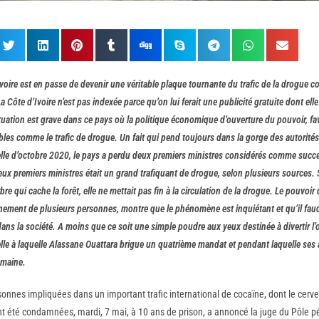
Ivoire est en passe de devenir une véritable plaque tournante du trafic de la drogue 
 Côte d’Ivoire n’est pas indexée parce qu’on lui ferait une publicité gratuite dont ell
ituation est grave dans ce pays où la politique économique d’ouverture du pouvoir, fa
bles comme le trafic de drogue. Un fait qui pend toujours dans la gorge des autorités
elle d’octobre 2020, le pays a perdu deux premiers ministres considérés comme succ
ux premiers ministres était un grand trafiquant de drogue, selon plusieurs sources. S
re qui cache la forêt, elle ne mettait pas fin à la circulation de la drogue. Le pouvoir 
ement de plusieurs personnes, montre que le phénomène est inquiétant et qu’il faudrai
ans la société. A moins que ce soit une simple poudre aux yeux destinée à divertir l’
lle à laquelle Alassane Ouattara brigue un quatrième mandat et pendant laquelle ses a
omaine.
sonnes impliquées dans un important trafic international de cocaïne, dont le cer
ont été condamnées, mardi, 7 mai, à 10 ans de prison, a annoncé la juge du Pôle p