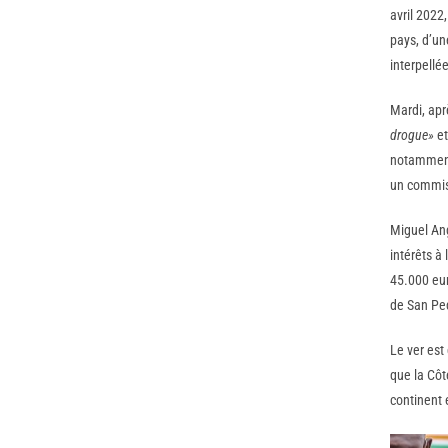
avril 2022
pays, d’un
interpellé
Mardi, apr
drogue»
e
notamment 
un commis
Miguel Ang
intérêts à
45.000 eu
de San Ped
Le ver est
que la Côt
continent