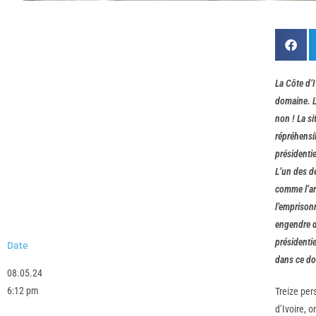
La Côte d’
domaine. La
non ! La s
répréhensi
présidenti
L’un des de
comme l’arb
l’emprisonn
engendre d
présidentie
Date
dans ce d
08.05.24
6:12 pm
Treize per
d’Ivoire, 