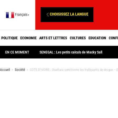
CHOISISSEZ LA LANGUE
Français
▼
POLITIQUE
ECONOMIE
ARTS ET LETTRES
CULTURES
EDUCATION
CONF
EN CE MOMENT
SENEGAL : Les petits calculs de Macky Sall
Accueil
>
Société
>
COTE D’IVOIRE : Ouattara sanctionne les trafiquants de drogue – En