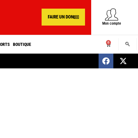
FAIRE UN DON
Mon compte
0
ORTS
BOUTIQUE
SENEGAL : Nomination d’un nouveau présiden