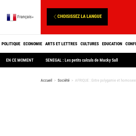
CHOISISSEZ LA LANGUE
Français
▼
POLITIQUE
ECONOMIE
ARTS ET LETTRES
CULTURES
EDUCATION
CONF
EN CE MOMENT
SENEGAL : Les petits calculs de Macky Sall
Accueil
>
Société
>
AFRIQUE : Entre polygamie et homosexual