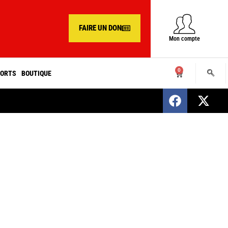
FAIRE UN DON
Mon compte
0
ORTS
BOUTIQUE
SENEGAL : Nomination d’un nouveau présiden