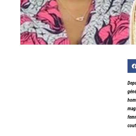
Depu
géné
homo
magi
femm
cou