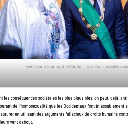
Marie Khone et Absa Faye à côté de leur mari, après son investiture c
i les conséquences sociétales les plus plausibles, on peut, déjà, antic
ourant de l’homosexualité que les Occidentaux font inlassablement sou
instaurer en utilisant des arguments fallacieux de droits humains contr
lleurs vent debout.