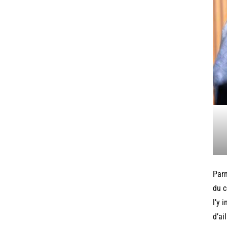
Parm
du c
l’y 
d’ai