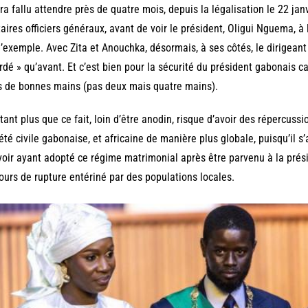
ura fallu attendre près de quatre mois, depuis la légalisation le 22 ja
taires officiers généraux, avant de voir le président, Oligui Nguema, à 
l’exemple. Avec Zita et Anouchka, désormais, à ses côtés, le dirigea
rdé » qu’avant. Et c’est bien pour la sécurité du président gabonais c
 de bonnes mains (pas deux mais quatre mains).
tant plus que ce fait, loin d’être anodin, risque d’avoir des répercussi
été civile gabonaise, et africaine de manière plus globale, puisqu’il
oir ayant adopté ce régime matrimonial après être parvenu à la prés
ours de rupture entériné par des populations locales.