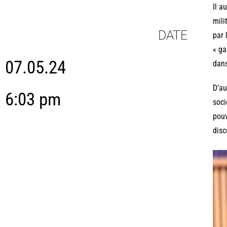
Il a
mili
DATE
par 
« ga
07.05.24
dans
D’au
6:03 pm
soci
pouv
disc