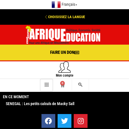
Français
▼
CHOISISSEZ LA LANGUE
FAIRE UN DON
Mon compte
0
EN CE MOMENT
SENEGAL : Les petits calculs de Macky Sall