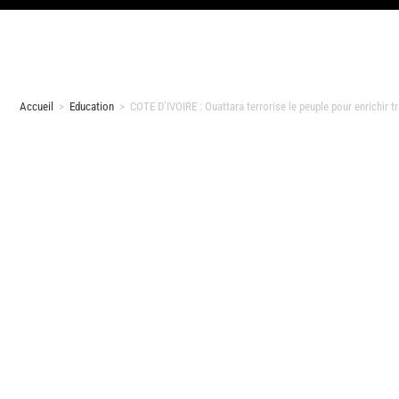
Accueil
>
Education
>
COTE D’IVOIRE : Ouattara terrorise le peuple pour enrichir t