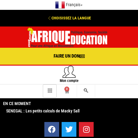
Français
▼
CHOISISSEZ LA LANGUE
FAIRE UN DON
Mon compte
0
EN CE MOMENT
SENEGAL : Les petits calculs de Macky Sall