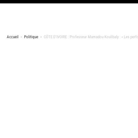
Accueil
>
Politique
>
CÔTE D’IVOIRE : Professeur Mamadou Koulibaly : « Les perfor