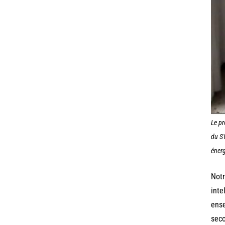
Le pr
du S
éner
Notr
inte
ense
seco