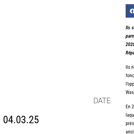
Ils 
parm
2020
Répu
Ils 
fonc
l’op
Wash
DATE
En 2
laqu
04.03.25
prés
anci