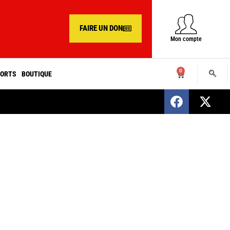
FAIRE UN DON
Mon compte
0
ORTS
BOUTIQUE
SENEGAL : Nomination d’un nouveau présiden