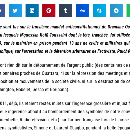
se sont tus sur le troisième mandat anticonstitutionnel de Dramane Oua
i lesquels N’guessan Koffi Toussaint dont la tête, tranchée, fut utili
, sur le maintien en prison pendant 13 ans de civils et militaires qui
blique, sur l’arrestation et la détention arbitraires de l’activiste, Pulch
n’ont rien dit sur le détournement de l’argent public (des centaines de
tionnaires proches de Ouattara, ni sur la répression des meetings et 
position et mouvements de la société civile, ni sur la destruction de ce
ington, Gobelet, Gesco et Boribana).
011, déjà, ils étaient restés muets sur l’ingérence grossière et injusti
elle ingérence aboutit au bombardement des symboles de notre souve
identielle, Radiotélévision, etc.) par l’armée française lors de la crise
ens syndicalistes, Simone et Laurent Gbagbo, pendant la belle époqu