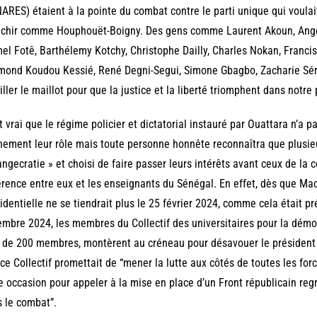
ARES) étaient à la pointe du combat contre le parti unique qui voulait
échir comme Houphouët-Boigny. Des gens comme Laurent Akoun, Angèl
l Fotê, Barthélemy Kotchy, Christophe Dailly, Charles Nokan, Franci
ond Koudou Kessié, René Degni-Segui, Simone Gbagbo, Zacharie Séry
ller le maillot pour que la justice et la liberté triomphent dans notre 
st vrai que le régime policier et dictatorial instauré par Ouattara n’a 
nement leur rôle mais toute personne honnête reconnaîtra que plusi
ngecratie » et choisi de faire passer leurs intérêts avant ceux de la col
érence entre eux et les enseignants du Sénégal. En effet, dès que Mac
identielle ne se tiendrait plus le 25 février 2024, comme cela était p
mbre 2024, les membres du Collectif des universitaires pour la démo
 de 200 membres, montèrent au créneau pour désavouer le président s
ce Collectif promettait de “mener la lutte aux côtés de toutes les force
e occasion pour appeler à la mise en place d’un Front républicain reg
 le combat”.