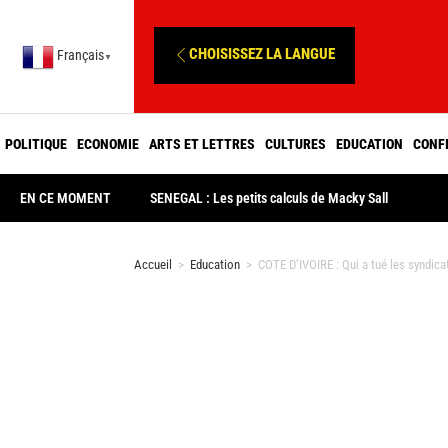
CHOISISSEZ LA LANGUE
Français
▼
POLITIQUE
ECONOMIE
ARTS ET LETTRES
CULTURES
EDUCATION
CONF
EN CE MOMENT
SENEGAL : Les petits calculs de Macky Sall
Accueil
>
Education
>
COTE D’IVOIRE : Qui a tué les syndicats