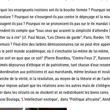
quoi les enseignants ivoiriens ont-ils la bouche fermée ? Pourquoi ne
posture ? Pourquoi ne s’insurgent-ils pas contre le dépeçage et la mi
ougent-ils pas ? Pourquoi ne se prononcent-ils pas sur le 4e mandat q
endent-ils compte que “tous ceux qui avaient la simplicité d’attendr
lter ou à rire” (cf. Paul Nizan, “Les Chiens de garde”, Paris, Rieder, 
rmais ? Peut-être des larbins démissionnaires car ne peut être appelé 
 le petit monde académique, où il s’enchante lui-même de lui-même, 
ce soit en quoi que ce soit” (Pierre Bourdieu, “Contre-Feux 2”, Raisons
ômés dépourvus d’éthique et de patriotisme, tant chacun d’eux ressemb
ubordination aux politiciens et aux marchands, même brutaux et incultes
erche de la vérité, ni la résolution, au moyen de la théorie et de l’ac
leur impose autant que les relations avec les autres mais de s’intégre
er dans les circuits où se stockent et se redistribuent les biens rares, l
ssi Boulaga, ‘L’intellectuel exotique’, dans “Politique africaine”, Ann