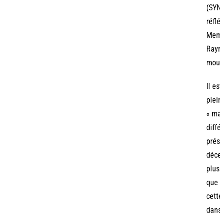
(SYN
réfl
Meme
Raym
moui
Il e
plei
« ma
diff
prés
déce
plus
que 
cett
dans