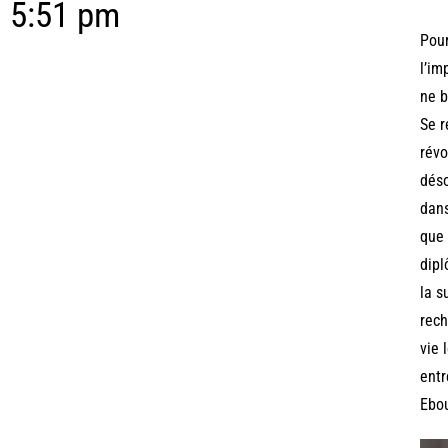
5:51 pm
Pour
l’im
ne b
Se r
révo
déso
dans
que 
dipl
la s
rech
vie 
entr
Ebou