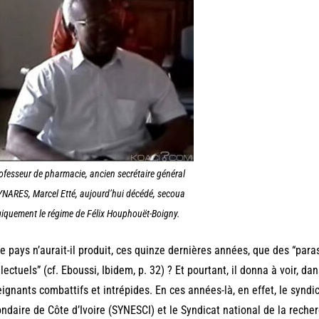
ofesseur de pharmacie, ancien secrétaire général
YNARES, Marcel Etté, aujourd’hui décédé, secoua
giquement le régime de Félix Houphouët-Boigny.
e pays n’aurait-il produit, ces quinze dernières années, que des “para
llectuels” (cf. Eboussi, Ibidem, p. 32) ? Et pourtant, il donna à voir, 
ignants combattifs et intrépides. En ces années-là, en effet, le synd
ndaire de Côte d’Ivoire (SYNESCI) et le Syndicat national de la reche