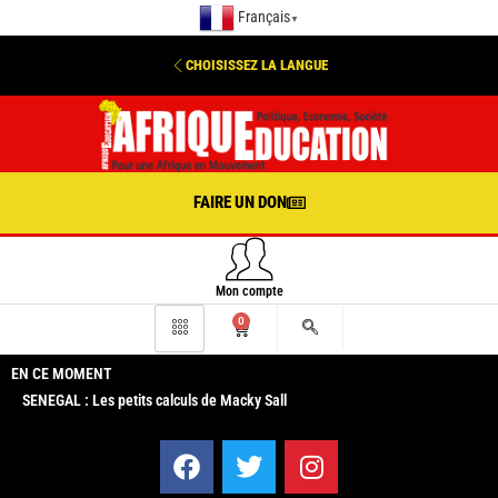
Français
▼
CHOISISSEZ LA LANGUE
FAIRE UN DON
Mon compte
0
EN CE MOMENT
SENEGAL : Les petits calculs de Macky Sall