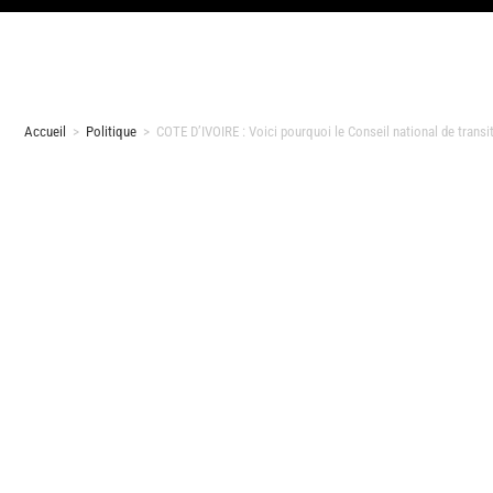
Accueil
>
Politique
>
COTE D’IVOIRE : Voici pourquoi le Conseil national de transi