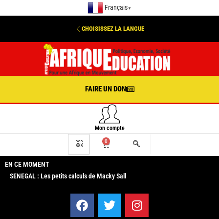
Français
▼
CHOISISSEZ LA LANGUE
FAIRE UN DON
Mon compte
0
EN CE MOMENT
SENEGAL : Les petits calculs de Macky Sall