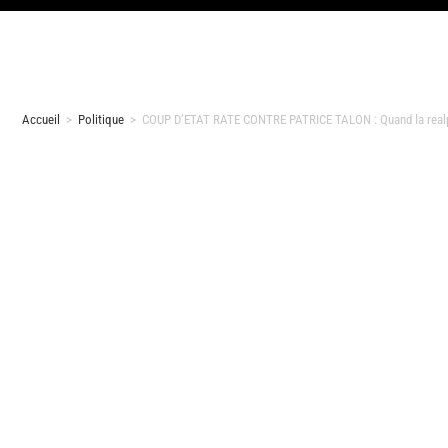
Accueil
>
Politique
>
COUP D’ETAT RATE CONTRE PATRICE TALON : Quand la realpol