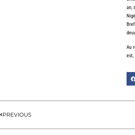
an, 
Nige
Bref
deux
Au r
est,
PREVIOUS