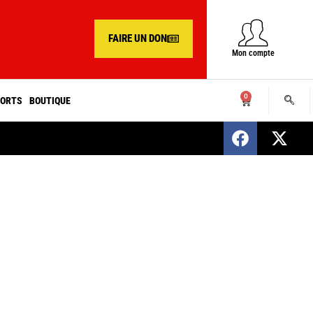
FAIRE UN DON
Mon compte
0
ORTS
BOUTIQUE
SENEGAL : Nomination d’un nouveau présiden