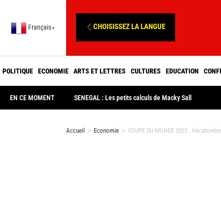
CHOISISSEZ LA LANGUE
Français
▼
POLITIQUE
ECONOMIE
ARTS ET LETTRES
CULTURES
EDUCATION
CONF
EN CE MOMENT
SENEGAL : Les petits calculs de Macky Sall
Accueil
>
Economie
>
COUPE DU MONDE 2022 : Hécatombe sur