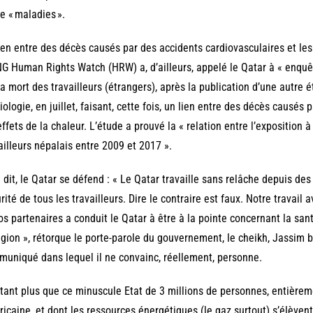
e « maladies ».
ien entre des décès causés par des accidents cardiovasculaires et les e
G Human Rights Watch (HRW) a, d’ailleurs, appelé le Qatar à « enq
la mort des travailleurs (étrangers), après la publication d’une autre 
iologie, en juillet, faisant, cette fois, un lien entre des décès causés
effets de la chaleur. L’étude a prouvé la « relation entre l’exposition 
ailleurs népalais entre 2009 et 2017 ».
 dit, le Qatar se défend : « Le Qatar travaille sans relâche depuis des
rité de tous les travailleurs. Dire le contraire est faux. Notre travail
os partenaires a conduit le Qatar à être à la pointe concernant la sant
égion », rétorque le porte-parole du gouvernement, le cheikh, Jassim
uniqué dans lequel il ne convainc, réellement, personne.
tant plus que ce minuscule Etat de 3 millions de personnes, entièreme
icaine, et dont les ressources énergétiques (le gaz surtout) s’élèvent