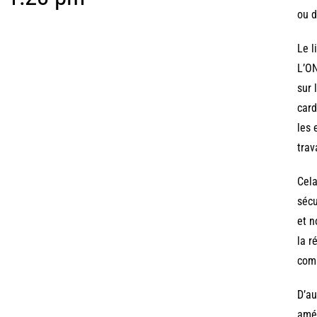
ou d
Le l
L’ON
sur 
card
les 
trav
Cela
sécu
et n
la r
comm
D’au
amér