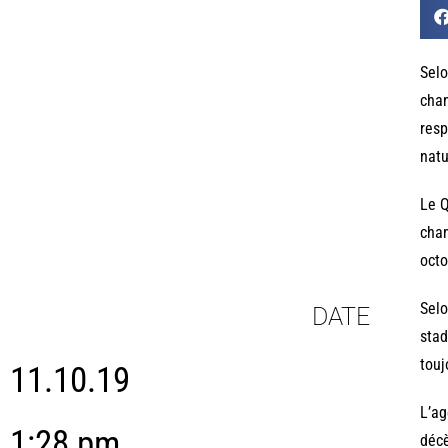
Selo
chan
resp
natu
Le Q
cham
octo
Selo
DATE
stad
touj
11.10.19
L’ag
1:28 pm
décè