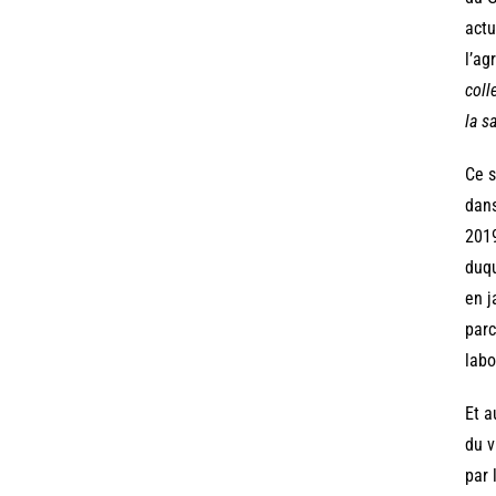
actu
l’ag
coll
la s
Ce s
dans
2019
duqu
en j
parc
labo
Et a
du v
par 