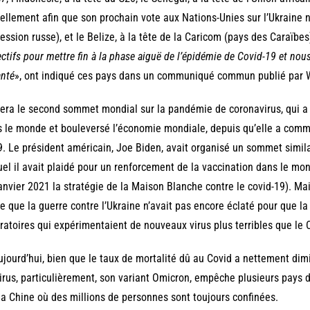
ellement afin que son prochain vote aux Nations-Unies sur l’Ukraine
ression russe), et le Belize, à la tête de la Caricom (pays des Caraïbes
ectifs pour mettre fin à la phase aiguë de l’épidémie de Covid-19 et nou
anté
», ont indiqué ces pays dans un communiqué commun publié par 
era le second sommet mondial sur la pandémie de coronavirus, qui a 
 le monde et bouleversé l’économie mondiale, depuis qu’elle a com
. Le président américain, Joe Biden, avait organisé un sommet simil
el il avait plaidé pour un renforcement de la vaccination dans le mond
anvier 2021 la stratégie de la Maison Blanche contre le covid-19). Ma
e que la guerre contre l’Ukraine n’avait pas encore éclaté pour que l
ratoires qui expérimentaient de nouveaux virus plus terribles que le 
ujourd’hui, bien que le taux de mortalité dû au Covid a nettement di
irus, particulièrement, son variant Omicron, empêche plusieurs pays d
la Chine où des millions de personnes sont toujours confinées.