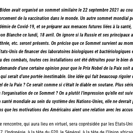
Biden avait organisé un sommet similaire le 22 septembre 2021 au cours
orcement de la vaccination dans le monde. Un autre sommet mondial pou
idémie de Covid-19, et se préparer aux menaces futures liées à la santé, 
on Blanche ce lundi, 18 avril. On ignore si la Russie et ses principaux 
ythrée, etc. seront présents. On précise que ce Sommet survient au mom
Etats-Unis de financer des laboratoires biologiques et bactériologiques
eu des combats, toutes ces installations ont été détruites pour le bien d
demande d’une certaine opinion pour que le Prix Nobel de la Paix soit a
 qui serait d’une portée inestimable. Une idée qui fait beaucoup rigole
l de la Paix ? Ce serait comme si c’était le diable en soutane. Plus sér
 l’organisation de ce Sommet ? On a plutôt l’impression qu’elle est suiv
a santé mondiale au sein du système des Nations-Unies, elle ne devrait
s que les motivations des Américains aient une relation avec les accus
e rencontre, qui aura lieu en virtuel, sera coprésidée par les Etats-Uni
7, l’Indonésie, à la tête du G20, le Sénégal, à la tête de l’Union africa