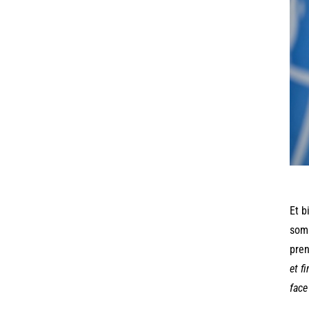
Et b
somm
pren
et f
face