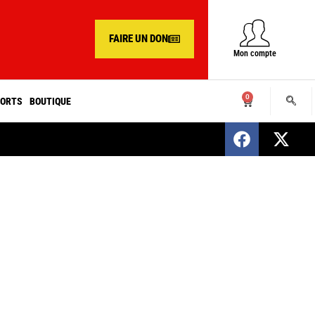
FAIRE UN DON
Mon compte
0
ORTS
BOUTIQUE
SENEGAL : Nomination d’un nouveau présiden