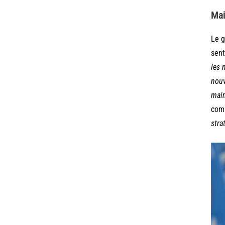
Mai
Le g
sent
les 
nouv
main
com
stra