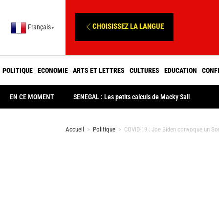
CHOISISSEZ LA LANGUE
Français
▼
POLITIQUE
ECONOMIE
ARTS ET LETTRES
CULTURES
EDUCATION
CONF
EN CE MOMENT
SENEGAL : Les petits calculs de Macky Sall
Accueil
>
Politique
>
COVID-19 : Joe Biden convoque un Som