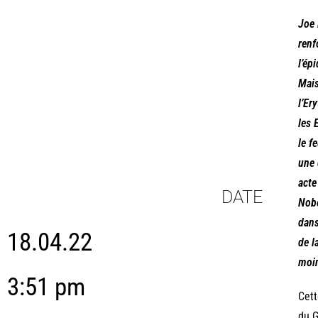
Joe 
renf
l’ép
Mais
l’Er
les 
le f
une 
acte
DATE
Nobe
dans
18.04.22
de l
moin
3:51 pm
Cett
du G