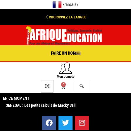
Français
▼
CHOISISSEZ LA LANGUE
FAIRE UN DON
Mon compte
0
EN CE MOMENT
SENEGAL : Les petits calculs de Macky Sall