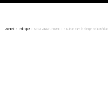
Accueil
>
Politique
>
CRISE ANGLOPHONE : La Suisse aura la charge de la médiat