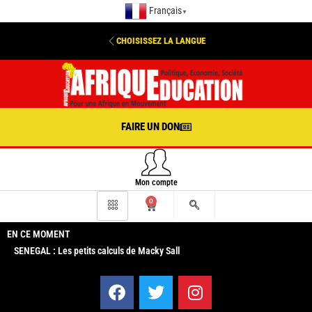
Français
▼
CHOISISSEZ LA LANGUE
FAIRE UN DON
Mon compte
0
EN CE MOMENT
SENEGAL : Les petits calculs de Macky Sall