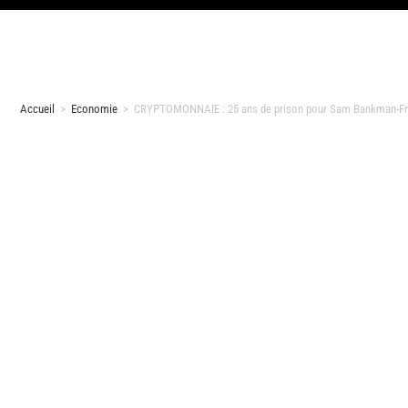
Accueil
>
Economie
>
CRYPTOMONNAIE : 25 ans de prison pour Sam Bankman-Fr