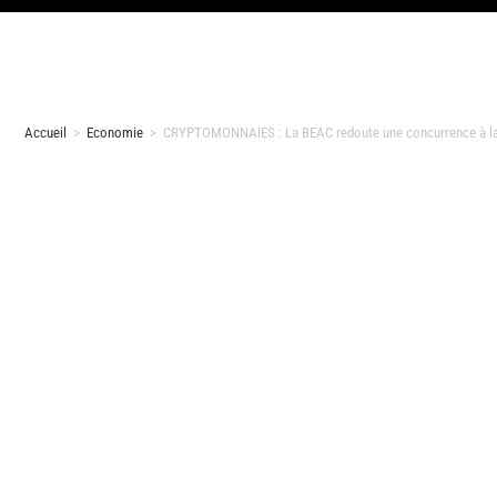
Accueil
>
Economie
>
CRYPTOMONNAIES : La BEAC redoute une concurrence à laqu