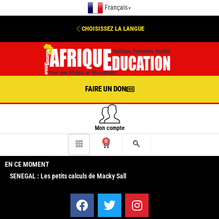
Français
▼
CHOISISSEZ LA LANGUE
FAIRE UN DON
Mon compte
0
EN CE MOMENT
SENEGAL : Les petits calculs de Macky Sall