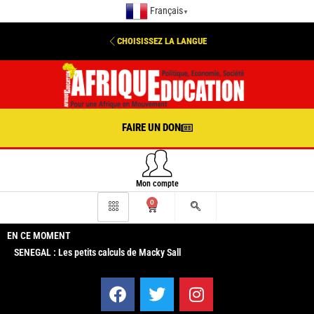
Français
▼
CHOISISSEZ LA LANGUE
FAIRE UN DON
Mon compte
0
EN CE MOMENT
SENEGAL : Les petits calculs de Macky Sall