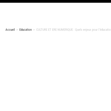
Accueil
>
Education
>
CULTURE ET ERE NUMERIQUE : Quels enjeux pour l’éducatio