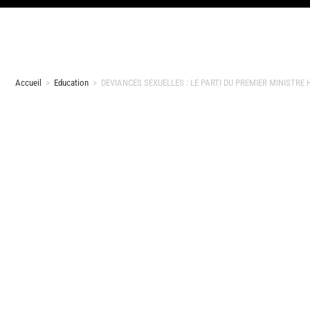
Accueil
>
Education
>
DEVIANCES SEXUELLES : LE PARTI DU PREMIER MINISTR