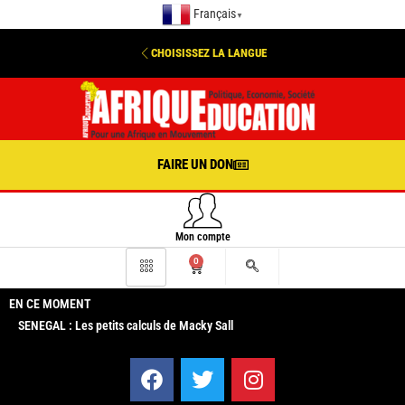
Français
▼
CHOISISSEZ LA LANGUE
FAIRE UN DON
Mon compte
0
EN CE MOMENT
SENEGAL : Les petits calculs de Macky Sall