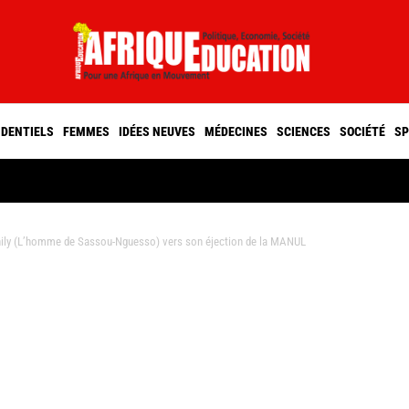
IDENTIELS
FEMMES
IDÉES NEUVES
MÉDECINES
SCIENCES
SOCIÉTÉ
SP
ily (L’homme de Sassou-Nguesso) vers son éjection de la MANUL