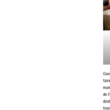
Cons
fair
main
de l
dout
trou