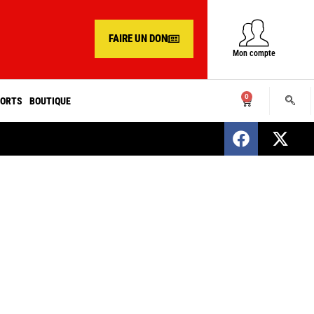
FAIRE UN DON
Mon compte
0
ORTS
BOUTIQUE
SENEGAL : Nomination d’un nouveau présiden