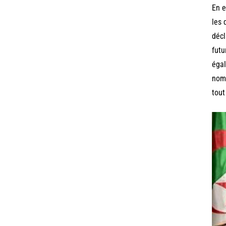
En e
les 
décl
futu
égal
nomb
tout