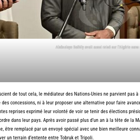
Abdoulaye Bathily avait aussi misé sur l’Algérie sans
cient de tout cela, le médiateur des Nations-Unies ne parvient pas à
e des concessions, ni à leur proposer une alternative pour faire avancer
tes reprises exprimé leur volonté de voir se tenir des élections prés
’ordre dans leur pays. Après avoir passé plus d’un an à la tête de la 
e, être remplacé par un envoyé spécial avec une bien meilleure conna
ver un terrain d’entente entre Tobruk et Tripoli.