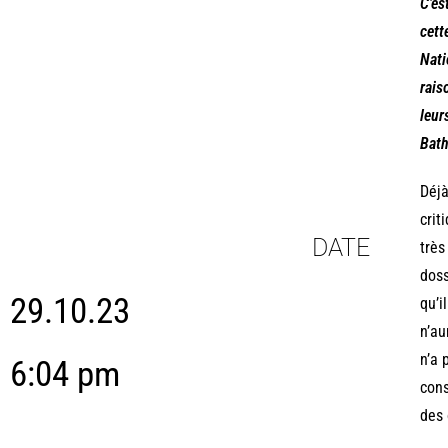
C’es
cett
Nati
rais
leur
Bath
Déjà
crit
DATE
très
doss
29.10.23
qu’i
n’au
n’a 
6:04 pm
cons
des 