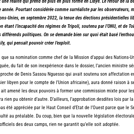
t une réalité qui prend de plus en plus forme en Libye. Le retour de la d
e année. Pourtant considérée comme surréaliste par les observateurs, m
ons-Unies, en septembre 2022, la tenue des élections présidentielles lib
on étant l’incapacité des régimes de Tripoli, soutenu par l’ONU, et de T
s différends politiques. On se demande bien sur quoi était basé l’entho
ily, qui pensait pouvoir créer l’exploit.
 que sa nomination comme chef de la Mission d’appui des Nations-Un
iquée, du fait de son inexpérience dans le dossier, l’ancien ministre s
 proche de Denis Sassou Nguesso qui avait soutenu son affectation e
ier libyen pour le compte de l’Union africaine), aura donné raison à se
l ait amené les deux pouvoirs à former une commission mixte pour les 
ra rien pu obtenir d’autre. D’ailleurs, l’approbation desdites lois par 
pas été appréciée par le Haut Conseil d’Etat de l’Ouest parce que le Sé
ulté au préalable. Du coup, bien que la nouvelle législation électorale 
officiels des deux camps, rien ne garantit qu’elle soit adoptée.