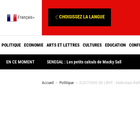
CHOISISSEZ LA LANGUE
Français
▼
POLITIQUE
ECONOMIE
ARTS ET LETTRES
CULTURES
EDUCATION
CONF
EN CE MOMENT
SENEGAL : Les petits calculs de Macky Sall
Accueil
>
Politique
>
ELECTIONS EN LIBYE : Abdoulaye Bath