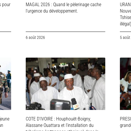
s pour
MAGAL 2026 : Quand le pèlerinage cache
URAN
l’urgence du développement.
Nouve
Tshis
illégal
6 août 2026
5 août
jeune
COTE D’IVOIRE : Houphouët-Boigny,
PRESI
un
Alassane Ouattara et l’installation du
grande