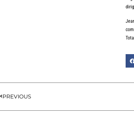
diri
Jean
comm
Tota
PREVIOUS