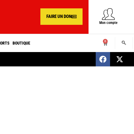
FAIRE UN DON
Mon compte
0
ORTS
BOUTIQUE
SENEGAL : Nomination d’un nouveau présiden