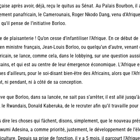
çaise après avoir, déjà, reçu le quitus au Sénat. Au Palais Bourbon, i
ement panafricain, le Camerounais, Roger Nkodo Dang, venu d’Afrique
 qu’il pense de l’initiative Borloo.
e de plaisanterie ! Qu’on cesse d’infantiliser l’Afrique. En ce début de 
en ministre français, Jean-Louis Borloo, ou quelqu’un d’autre, venant
icain, se lance, comme cela, dans le lobbying, sur une question aussi
cains, et qui est au centre de leur émergence économique. L’Afrique e
es d’ailleurs, pour le soi-disant bien-être des Africains, alors que l’Afr
t, ni pendant, ni à côté de sa conception.
ve que Borloo, dans sa lancée, ne sait pas s’arrêter, il est allé jusqu’
 le Rwandais, Donald Kaberuka, de le recruter afin qu’il travaille pour l
 dire les choses qui fâchent, disons, simplement, que le nouveau prés
wumi Adesina, a comme priorité, justement, le développement de l’élect
riculture. Depuis sa prise de fonction, il y a 5 mois, il parcourt l’Afriqu