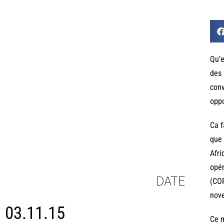
Qu’e
des 
conv
oppo
Ca f
que 
Afri
opér
DATE
(COP
nove
03.11.15
Ce m