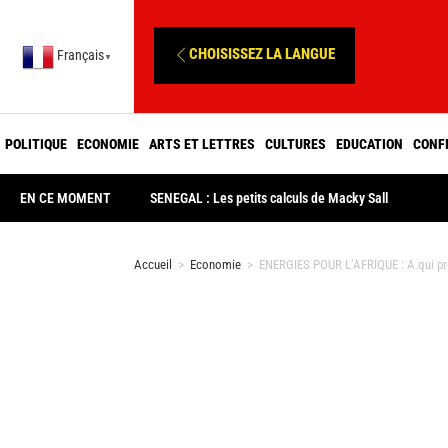
CHOISISSEZ LA LANGUE
Français
▼
POLITIQUE
ECONOMIE
ARTS ET LETTRES
CULTURES
EDUCATION
CONF
EN CE MOMENT
SENEGAL : Les petits calculs de Macky Sall
Accueil
>
Economie
>
ENERGIES POUR L’AFRIQUE : A qui prof