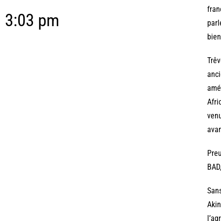
fran
3:03 pm
parl
bien
Trêv
anci
amér
Afri
venu
avan
Preu
BAD,
Sans
Akin
l’ag