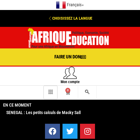
Français
▼
CHOISISSEZ LA LANGUE
FAIRE UN DON
Mon compte
0
EN CE MOMENT
SENEGAL : Les petits calculs de Macky Sall