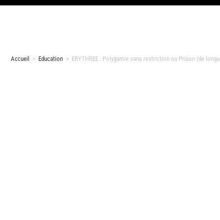
Accueil
>
Education
>
ERYTHREE : Polygamie sans restriction ou Prison (de longu