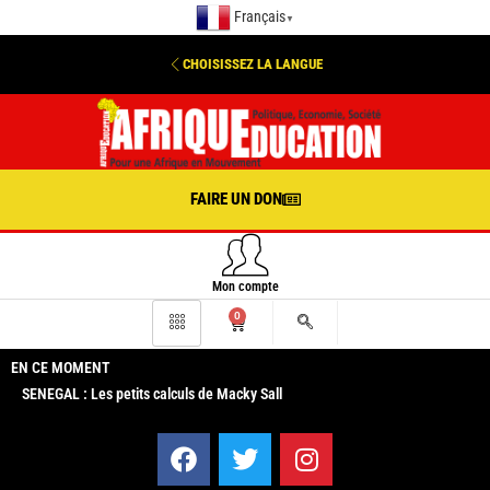
Français
▼
CHOISISSEZ LA LANGUE
FAIRE UN DON
Mon compte
0
EN CE MOMENT
SENEGAL : Les petits calculs de Macky Sall