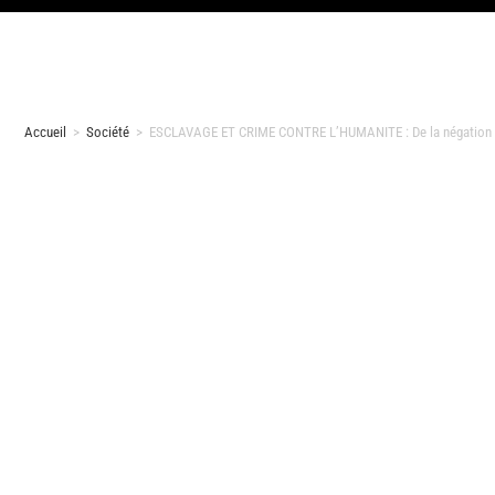
Accueil
>
Société
>
ESCLAVAGE ET CRIME CONTRE L’HUMANITE : De la négation à