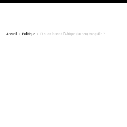
Accueil
>
Politique
>
Et si on laissait l’Afrique (un peu) tranquille ?