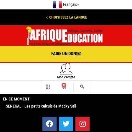
Français
▼
CHOISISSEZ LA LANGUE
FAIRE UN DON
Mon compte
0
EN CE MOMENT
SENEGAL : Les petits calculs de Macky Sall