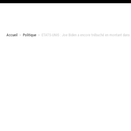
Accueil
>
Politique
>
ETATS-UNIS : Joe Biden a encore trébuché en montant dans 