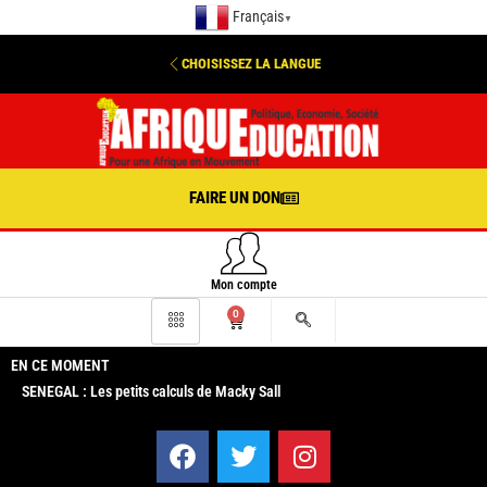
Français
▼
CHOISISSEZ LA LANGUE
FAIRE UN DON
Mon compte
0
EN CE MOMENT
SENEGAL : Les petits calculs de Macky Sall