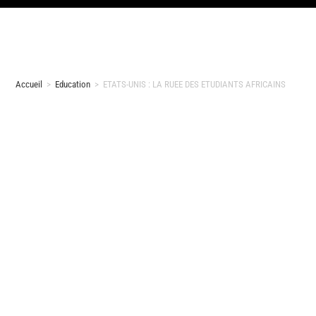
Accueil
>
Education
>
ETATS-UNIS : LA RUEE DES ETUDIANTS AFRICAINS