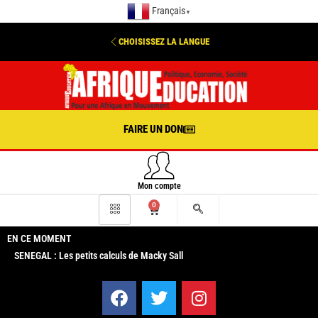
Français
▼
CHOISISSEZ LA LANGUE
FAIRE UN DON
Mon compte
0
EN CE MOMENT
SENEGAL : Les petits calculs de Macky Sall