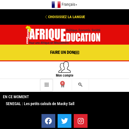
Français
▼
CHOISISSEZ LA LANGUE
FAIRE UN DON
Mon compte
0
EN CE MOMENT
SENEGAL : Les petits calculs de Macky Sall