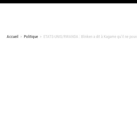
Accueil
>
Politique
>
ETATS-UNIS/RWANDA : Blinken a dit à Kagame qu’il ne pouvai