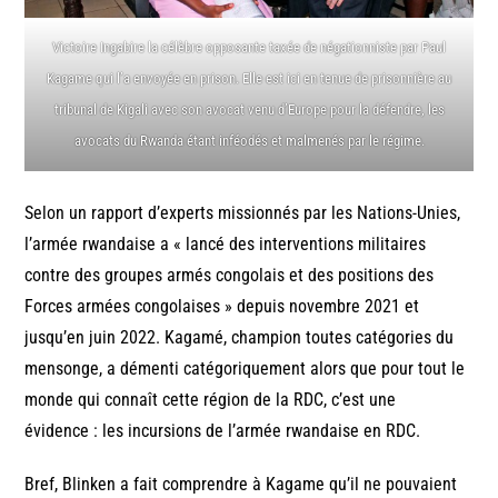
Victoire Ingabire la célèbre opposante taxée de négationniste par Paul
Kagame qui l’a envoyée en prison. Elle est ici en tenue de prisonnière au
tribunal de Kigali avec son avocat venu d’Europe pour la défendre, les
avocats du Rwanda étant inféodés et malmenés par le régime.
Selon un rapport d’experts missionnés par les Nations-Unies,
l’armée rwandaise a « lancé des interventions militaires
contre des groupes armés congolais et des positions des
Forces armées congolaises » depuis novembre 2021 et
jusqu’en juin 2022. Kagamé, champion toutes catégories du
mensonge, a démenti catégoriquement alors que pour tout le
monde qui connaît cette région de la RDC, c’est une
évidence : les incursions de l’armée rwandaise en RDC.
Bref, Blinken a fait comprendre à Kagame qu’il ne pouvaient