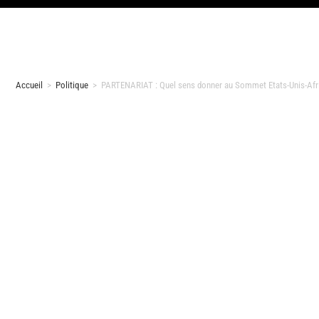
Accueil
>
Politique
>
PARTENARIAT : Quel sens donner au Sommet Etats-Unis-Afr