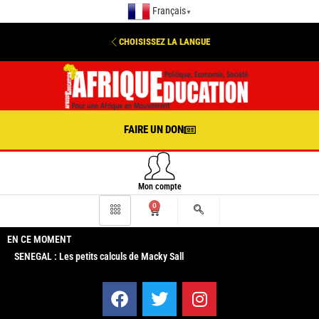
Français
▼
CHOISISSEZ LA LANGUE
FAIRE UN DON
Mon compte
0
EN CE MOMENT
SENEGAL : Les petits calculs de Macky Sall