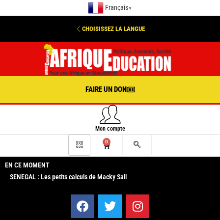
Français
▼
CHOISISSEZ LA LANGUE
FAIRE UN DON
Mon compte
0
EN CE MOMENT
SENEGAL : Les petits calculs de Macky Sall