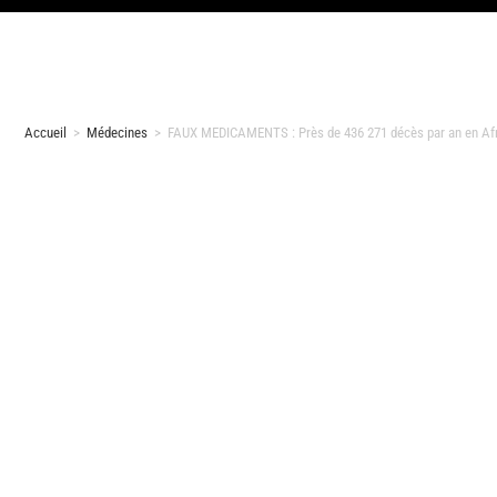
Accueil
>
Médecines
>
FAUX MEDICAMENTS : Près de 436 271 décès par an en Afr