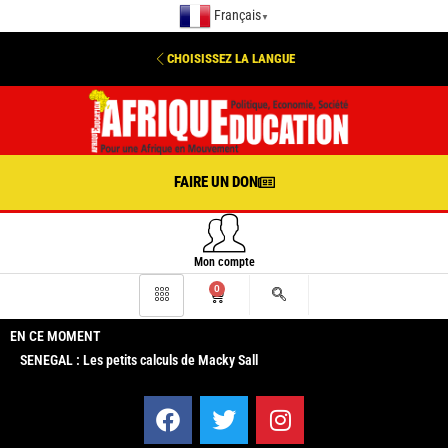
Français
▼
CHOISISSEZ LA LANGUE
FAIRE UN DON
Mon compte
0
EN CE MOMENT
SENEGAL : Les petits calculs de Macky Sall