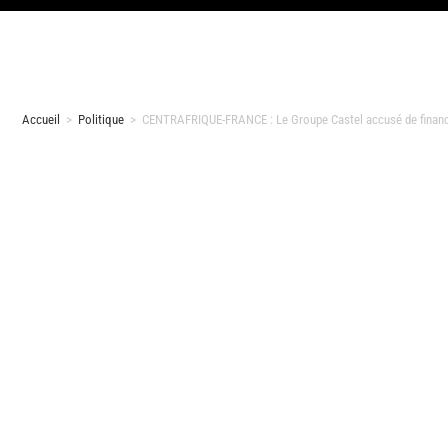
Accueil
>
Politique
>
CENTRAFRIQUE-FRANCE : Le Groupe Castel accusé de financ