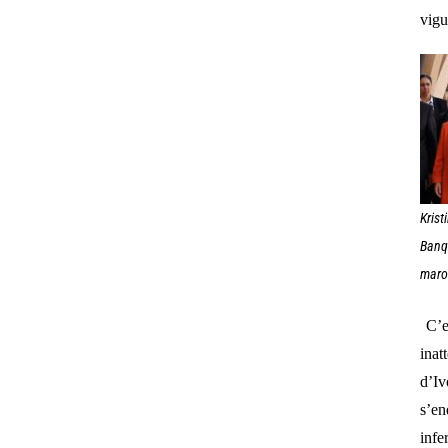
vigu
Krist
Banqu
maro
C’e
inat
d’Iv
s’en
infe