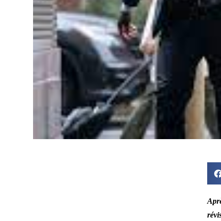
Aprè
révi