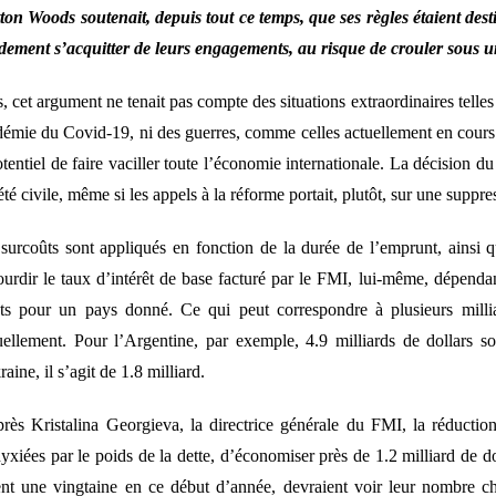
ton Woods soutenait, depuis tout ce temps, que ses règles étaient des
dement s’acquitter de leurs engagements, au risque de crouler sous u
, cet argument ne tenait pas compte des situations extraordinaires telles
émie du Covid-19, ni des guerres, comme celles actuellement en cours
otentiel de faire vaciller toute l’économie internationale. La décision 
été civile, même si les appels à la réforme portait, plutôt, sur une suppre
surcoûts sont appliqués en fonction de la durée de l’emprunt, ainsi q
ourdir le taux d’intérêt de base facturé par le FMI, lui-même, dépenda
ts pour un pays donné. Ce qui peut correspondre à plusieurs millia
ellement. Pour l’Argentine, par exemple, 4.9 milliards de dollars s
raine, il s’agit de 1.8 milliard.
rès Kristalina Georgieva, la directrice générale du FMI, la réductio
yxiées par le poids de la dette, d’économiser près de 1.2 milliard de d
ent une vingtaine en ce début d’année, devraient voir leur nombre ch