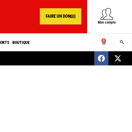
FAIRE UN DON
Mon compte
0
ORTS
BOUTIQUE
SENEGAL : Nomination d’un nouveau présiden