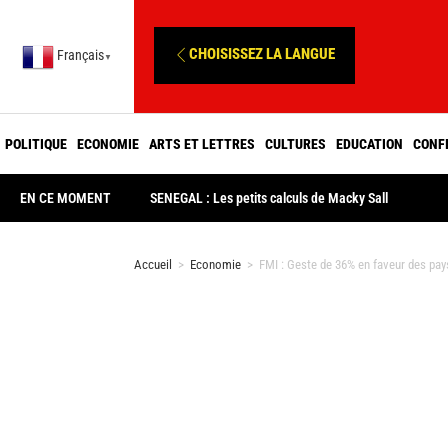
CHOISISSEZ LA LANGUE
Français
▼
POLITIQUE
ECONOMIE
ARTS ET LETTRES
CULTURES
EDUCATION
CONF
EN CE MOMENT
SENEGAL : Les petits calculs de Macky Sall
Accueil
>
Economie
>
FMI : Geste de 36% en faveur des pay