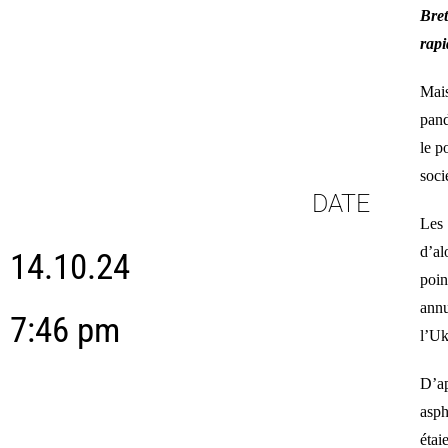
Bret
rapi
Mais
pand
le p
soci
DATE
Les 
d’al
14.10.24
poin
annu
7:46 pm
l’Uk
D’ap
asph
étai