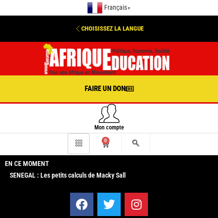
Français
▼
CHOISISSEZ LA LANGUE
FAIRE UN DON
Mon compte
0
EN CE MOMENT
SENEGAL : Les petits calculs de Macky Sall