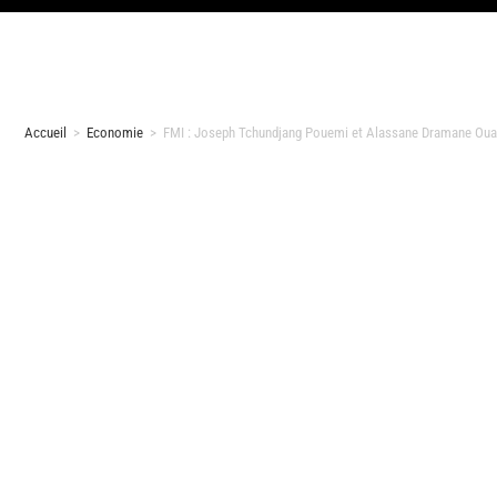
Accueil
>
Economie
>
FMI : Joseph Tchundjang Pouemi et Alassane Dramane Ouatt