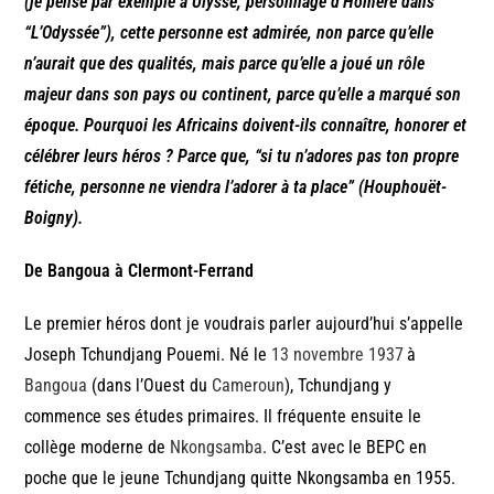
(je pense par exemple à Ulysse, personnage d’Homère dans
“L’Odyssée”), cette personne est admirée, non parce qu’elle
n’aurait que des qualités, mais parce qu’elle a joué un rôle
majeur dans son pays ou continent, parce qu’elle a marqué son
époque. Pourquoi les Africains doivent-ils connaître, honorer et
célébrer leurs héros ? Parce que, “si tu n’adores pas ton propre
fétiche, personne ne viendra l’adorer à ta place” (Houphouët-
Boigny).
De Bangoua à Clermont-Ferrand
Le premier héros dont je voudrais parler aujourd’hui s’appelle
Joseph Tchundjang Pouemi. Né le
13
novembre
1937
à
Bangoua
(dans l’Ouest du
Cameroun
), Tchundjang y
commence ses études primaires. Il fréquente ensuite le
collège moderne de
Nkongsamba
. C’est avec le BEPC en
poche que le jeune Tchundjang quitte Nkongsamba en 1955.