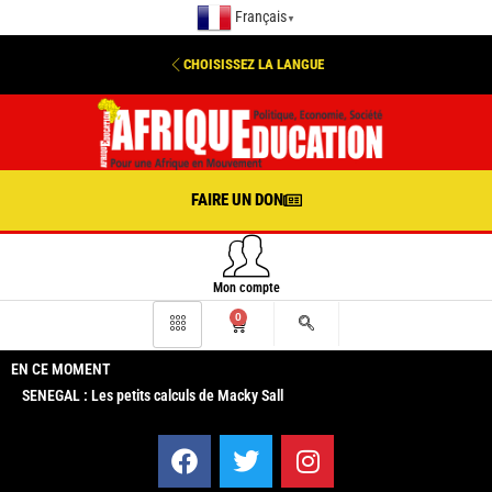
Français
▼
CHOISISSEZ LA LANGUE
FAIRE UN DON
Mon compte
0
EN CE MOMENT
SENEGAL : Les petits calculs de Macky Sall