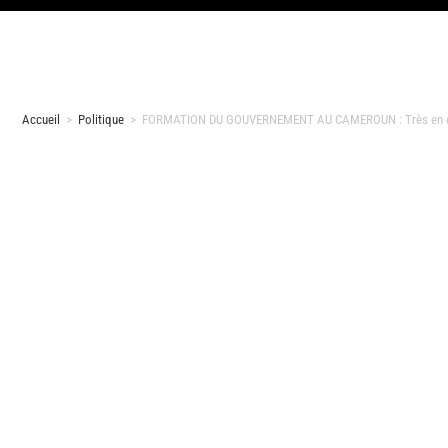
Accueil
>
Politique
>
FORMATION DU GOUVERNEMENT AU CAMEROUN : Très en colèr