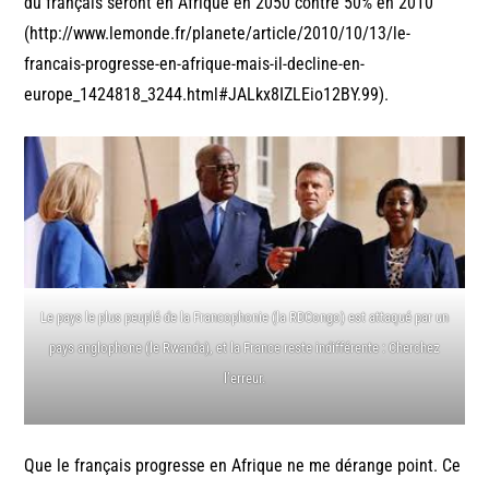
du français seront en Afrique en 2050 contre 50% en 2010
(http://www.lemonde.fr/planete/article/2010/10/13/le-
francais-progresse-en-afrique-mais-il-decline-en-
europe_1424818_3244.html#JALkx8IZLEio12BY.99).
Le pays le plus peuplé de la Francophonie (la RDCongo) est attaqué par un
pays anglophone (le Rwanda), et la France reste indifférente : Cherchez
l’erreur.
Que le français progresse en Afrique ne me dérange point. Ce