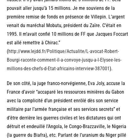
pouvait aller jusqu’à 15 millions. Je me souviens de la
première remise de fonds en présence de Villepin. L’argent
venait du maréchal Mobutu, président du Zaïre. C’était en
1995. Il m’avait confié 10 millions de FF que Jacques Foccart
est allé remettre à Chirac.”
(
http://www.lejdd.fr/Politique/Actualite/L-avocat-Robert-
Bourgi-raconte-comment-il-a-convoye-jusqu-a-l-Elysee-les-
millions-des-chefs-d-Etat-africains-interview-387001
).
De son côté, la juge franco-norvégienne, Eva Joly, accuse la
France d’avoir “accaparé les ressources minières du Gabon
avec la complicité d’un président enrôlé dès son service
militaire par l’armée française et ses services secrets” et
d’être derrière les guerres civiles et les dictatures qui ont
détruit et endeuillé l’Angola, le Congo-Brazzaville, le Nigeria
(la guerre du Biafra), etc. Parlant de l’uranium du Niger pillé