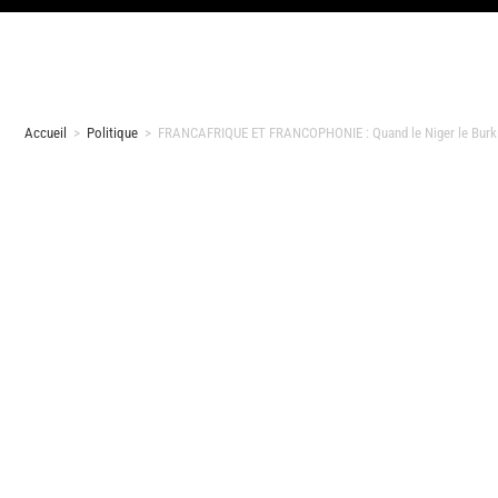
Accueil
>
Politique
>
FRANCAFRIQUE ET FRANCOPHONIE : Quand le Niger le Burkina 