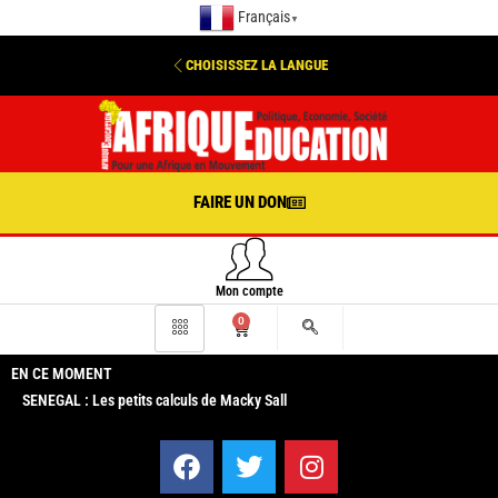
Français
▼
CHOISISSEZ LA LANGUE
FAIRE UN DON
Mon compte
0
EN CE MOMENT
SENEGAL : Les petits calculs de Macky Sall