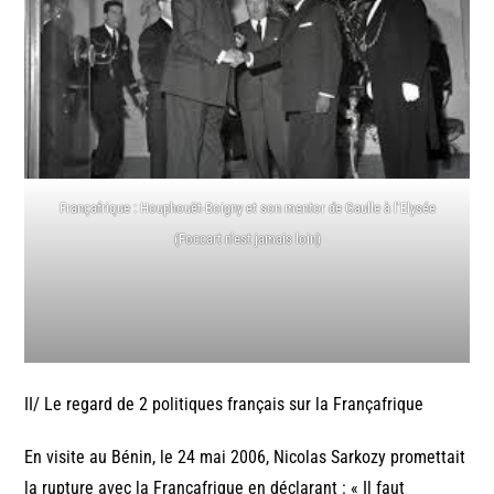
Françafrique : Houphouët-Boigny et son mentor de Gaulle à l’Elysée
(Foccart n’est jamais loin)
II/ Le regard de 2 politiques français sur la Françafrique
En visite au Bénin, le 24 mai 2006, Nicolas Sarkozy promettait
la rupture avec la Françafrique en déclarant : « Il faut