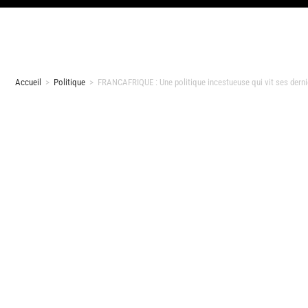
Accueil
>
Politique
>
FRANCAFRIQUE : Une politique incestueuse qui vit ses der