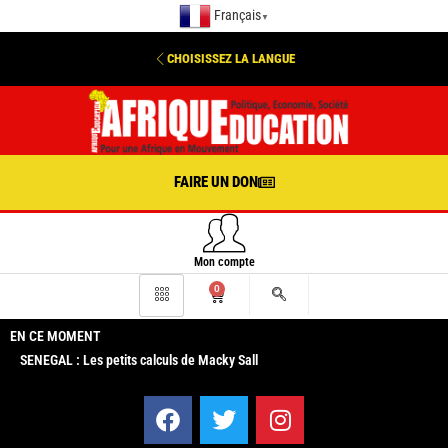
Français
▼
CHOISISSEZ LA LANGUE
FAIRE UN DON
Mon compte
0
EN CE MOMENT
SENEGAL : Les petits calculs de Macky Sall