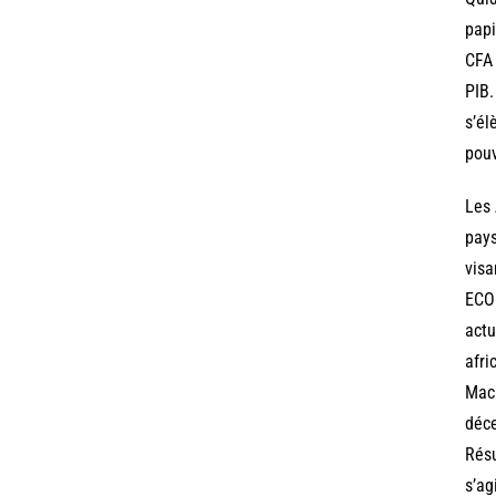
papi
CFA 
PIB.
s’él
pouv
Les 
pays
visa
ECO 
actu
afri
Macr
déce
Résu
s’ag