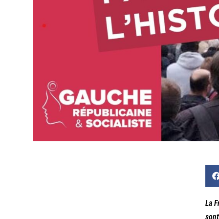
La F
sont