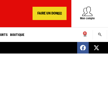
FAIRE UN DON
Mon compte
0
ORTS
BOUTIQUE
SENEGAL : Nomination d’un nouveau présiden