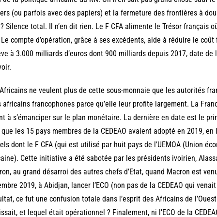
ers (ou parfois avec des papiers) et la fermeture des frontières à doubl
? Silence total. Il n’en dit rien. Le F CFA alimente le Trésor français 
 Le compte d’opération, grâce à ses excédents, aide à réduire le coût 
ève à 3.000 milliards d’euros dont 900 milliards depuis 2017, date d
oir.
Africains ne veulent plus de cette sous-monnaie que les autorités fr
 africains francophones parce qu’elle leur profite largement. La Franc
nt à s’émanciper sur le plan monétaire. La dernière en date est le pr
que les 15 pays membres de la CEDEAO avaient adopté en 2019, en l
els dont le F CFA (qui est utilisé par huit pays de l’UEMOA (Union é
caine). Cette initiative a été sabotée par les présidents ivoirien, Al
on, au grand désarroi des autres chefs d’Etat, quand Macron est venu,
mbre 2019, à Abidjan, lancer l’ECO (non pas de la CEDEAO qui venait
ltat, ce fut une confusion totale dans l’esprit des Africains de l’Oues
issait, et lequel était opérationnel ? Finalement, ni l’ECO de la CEDE