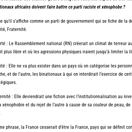
tionaux africains doivent faire battre ce parti raciste et xénophobe ?
e qu’il s’affiche comme un parti de gouvernement qui se fiche de la de
ité, Fraternité.
rté : Le Rassemblement national (RN) créerait un climat de terreur au
it plus libre et où les agressions physiques iraient jusqu’à limiter la lib
ité : Elle ne va plus exister dans un pays où on catégorise les personn
he, et de l’autre, les binationaux à qui on interdirait l’exercice de ce
tégiques.
ernité : Elle deviendrait une fiction avec l’institutionnalisation au niv
a xénophobie et du rejet de l’autre à cause de sa couleur de peau, de 
.
ne phrase, la France cesserait d’être la France, pays qui se définit c