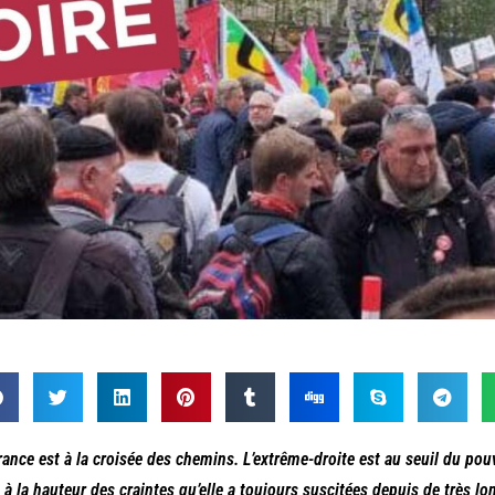
rance est à la croisée des chemins. L’extrême-droite est au seuil du po
 à la hauteur des craintes qu’elle a toujours suscitées depuis de très l