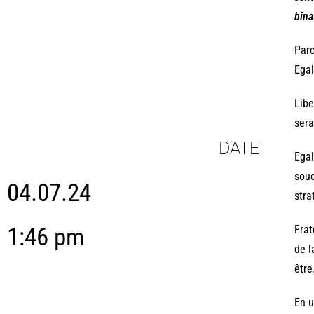
bina
Parc
Egal
Libe
sera
DATE
Egal
souc
04.07.24
stra
1:46 pm
Frat
de l
être
En u