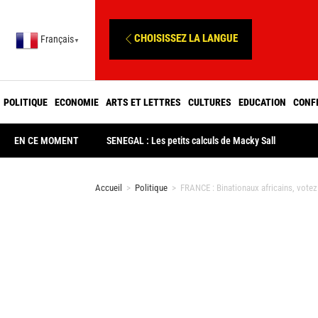
CHOISISSEZ LA LANGUE
Français
▼
POLITIQUE
ECONOMIE
ARTS ET LETTRES
CULTURES
EDUCATION
CONF
EN CE MOMENT
SENEGAL : Les petits calculs de Macky Sall
Accueil
>
Politique
>
FRANCE : Binationaux africains, vote