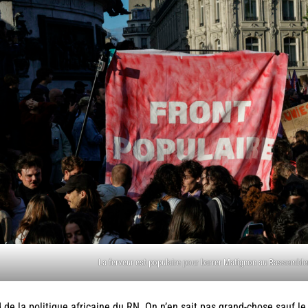
La ferveur est populaire pour barrer Matignon au Rassemble
 de la politique africaine du RN. On n’en sait pas grand-chose sauf l