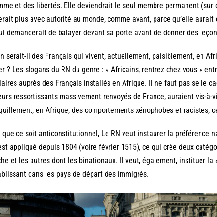
mme et des libertés. Elle deviendrait le seul membre permanent (sur c
erait plus avec autorité au monde, comme avant, parce qu’elle aurait 
ui demanderait de balayer devant sa porte avant de donner des leçon
n serait-il des Français qui vivent, actuellement, paisiblement, en Af
er ? Les slogans du RN du genre : « Africains, rentrez chez vous » en
laires auprès des Français installés en Afrique. Il ne faut pas se le ca
eurs ressortissants massivement renvoyés de France, auraient vis-à-vi
quillement, en Afrique, des comportements xénophobes et racistes, ce 
 que ce soit anticonstitutionnel, Le RN veut instaurer la préférence na
est appliqué depuis 1804 (voire février 1515), ce qui crée deux catégo
he et les autres dont les binationaux. Il veut, également, instituer la 
ablissant dans les pays de départ des immigrés.