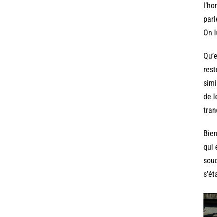
l’ho
parl
On l
Qu’e
rest
simi
de l
tran
Bien
qui 
souc
s’ét