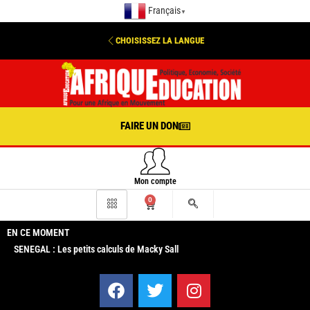
Français
▼
CHOISISSEZ LA LANGUE
FAIRE UN DON
Mon compte
0
EN CE MOMENT
SENEGAL : Les petits calculs de Macky Sall