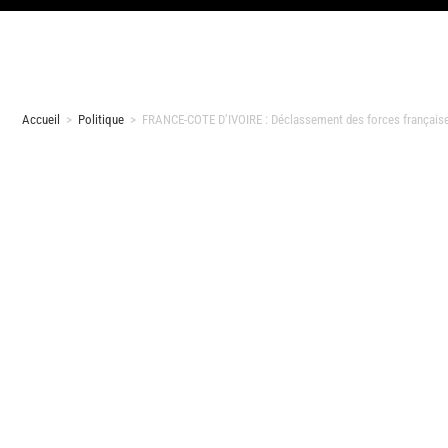
Accueil
>
Politique
>
FRANCE-COTE D’IVOIRE : Déclassement des forces française