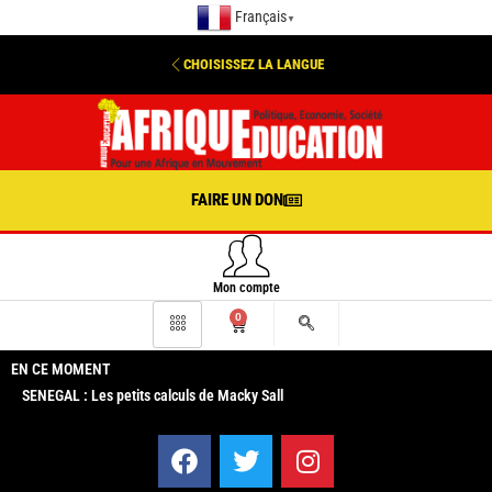
Français
▼
CHOISISSEZ LA LANGUE
FAIRE UN DON
Mon compte
0
EN CE MOMENT
SENEGAL : Les petits calculs de Macky Sall