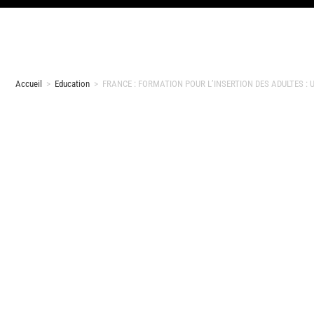
Accueil
>
Education
>
FRANCE : FORMATION POUR L’INSERTION DES ADULTES 