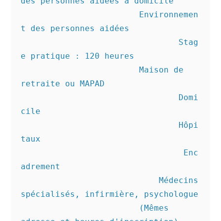
des personnes aidées à domicile 

			Environnemen
t des personnes aidées

				Stag
e pratique : 120 heures

			Maison de 
retraite ou MAPAD

				Domi
cile

				Hôpi
taux

			         Enc
adrement

			    Médecins 
spécialisés, infirmière, psychologue

			(Mêmes 