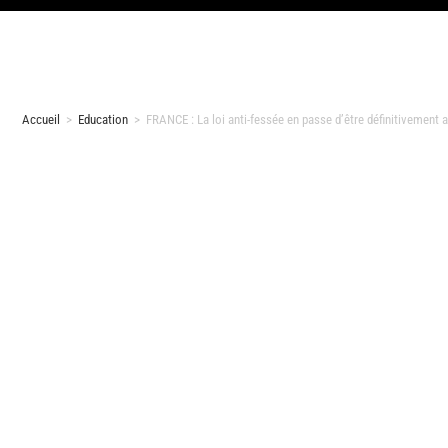
Accueil
>
Education
>
FRANCE : La loi anti-fessée en passe d’être définitivement