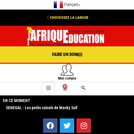
Français
▼
CHOISISSEZ LA LANGUE
FAIRE UN DON
Mon compte
0
EN CE MOMENT
SENEGAL : Les petits calculs de Macky Sall