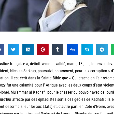
ustice française a, définitivement, validé, mardi, 18 juin, le renvoi deva
ident, Nicolas Sarkozy, poursuivi, notamment, pour la « corruption » d
ation. Il est écrit dans la Sainte Bible que « Qui crache en l’air reto
ozy fut une calamité pour l’ Afrique avec les deux coups d’état violents
olonel, Mu’ammar al Kadhafi, pour le chasser du pouvoir avec de lour
urd’hui affecté par des djihadistes sortis des geôles de Kadhafi ; ils s
ent désormais leur loi aux Etats) et, d’autre part, en Côte d’Ivoire, ave
sionnée par le président Sarkozy) de Laurent Gbagbo de son fauteuil 