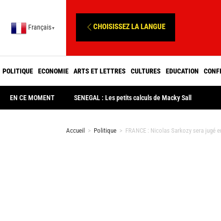
CHOISISSEZ LA LANGUE
Français
▼
POLITIQUE
ECONOMIE
ARTS ET LETTRES
CULTURES
EDUCATION
CONF
EN CE MOMENT
SENEGAL : Les petits calculs de Macky Sall
Accueil
>
Politique
>
FRANCE : Nicolas Sarkozy sera jugé en 