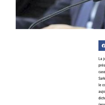
La j
prés
cass
Sark
le c
aujo
dict
(mis