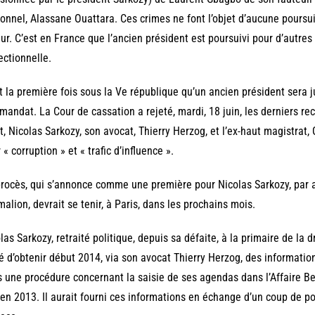
onnel, Alassane Ouattara. Ces crimes ne font l’objet d’aucune pours
ur. C’est en France que l’ancien président est poursuivi pour d’autres d
ectionnelle.
t la première fois sous la Ve république qu’un ancien président sera j
mandat. La Cour de cassation a rejeté, mardi, 18 juin, les derniers re
at, Nicolas Sarkozy, son avocat, Thierry Herzog, et l’ex-haut magistrat, 
 « corruption » et « trafic d’influence ».
rocès, qui s’annonce comme une première pour Nicolas Sarkozy, par ai
alion, devrait se tenir, à Paris, dans les prochains mois.
las Sarkozy, retraité politique, depuis sa défaite, à la primaire de la d
é d’obtenir début 2014, via son avocat Thierry Herzog, des informatio
 une procédure concernant la saisie de ses agendas dans l’Affaire Bet
 en 2013. Il aurait fourni ces informations en échange d’un coup de p