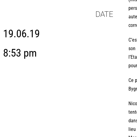
pers
DATE
aute
corr
19.06.19
C’es
son 
8:53 pm
l’Et
pour
Ce p
Bygm
Nico
tent
dans
lieu