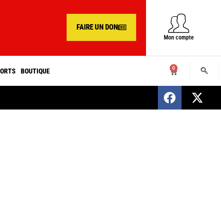
FAIRE UN DON
Mon compte
0
ORTS
BOUTIQUE
SENEGAL : Nomination d’un nouveau présiden