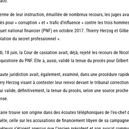
aco.
erme de leur instruction, émaillée de nombreux recours, les juges av
ès pour « corruption » et « trafic d’influence » contre les trois homm
uet national financier (PNF) en octobre 2017. Thierry Herzog et Gilber
olation du secret professionnel ».
i, 18 juin, la Cour de cassation avait, déjà, rejeté les recours de Nic
équisitoire du PNF. Elle a, aussi, validé la tenue du procès pour Gilbert
aute juridiction avait, également, examiné, dans une procédure rapide
rry Herzog visant à contester leur renvoi devant le tribunal correctionn
ui valide, définitivement, la tenue du procès, selon une source proche
nse.
faire trouve son origine dans des écoutes téléphoniques de l’ex-chef d
ête, celle sur les accusations de financement libyen de sa campagne
êteurs s’étaient aperçus que l’ancien président et son avocat comm