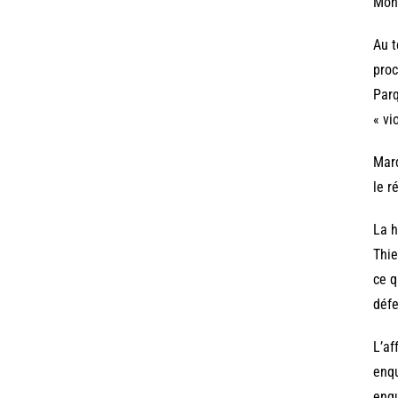
Mon
Au t
proc
Parq
« vi
Mard
le r
La h
Thie
ce q
défe
L’af
enqu
enqu