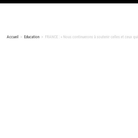
Accueil
>
Education
>
FRANCE : « Nous continuerons à soutenir celles et ceux qui