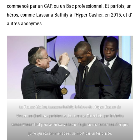
commencé par un CAP, ou un Bac professionnel. Et parfois, un
héros, comme Lassana Bathily à l’Hyper Casher, en 2015, et d’
autres anonymes.
Le Franco-Malien, Lassana Bathily, le héros de l’Hyper Casher de
Vincennes (banlieue parisienne), honoré aux Etats-Unis par le Centre
Simon-Wiesenthal pour avoir sauvé la vie de plusieurs personnes d’origine
juive qui étaient menacées de mort par un terroriste.