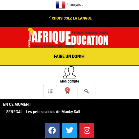
Français
▼
CHOISISSEZ LA LANGUE
FAIRE UN DON
Mon compte
0
EN CE MOMENT
SENEGAL : Les petits calculs de Macky Sall