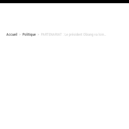
Accueil
>
Politique
>
PARTENARIAT : Le président Obiang va loin…