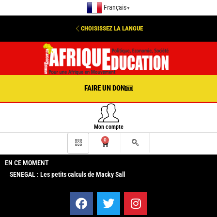
Français
▼
CHOISISSEZ LA LANGUE
FAIRE UN DON
Mon compte
0
EN CE MOMENT
SENEGAL : Les petits calculs de Macky Sall