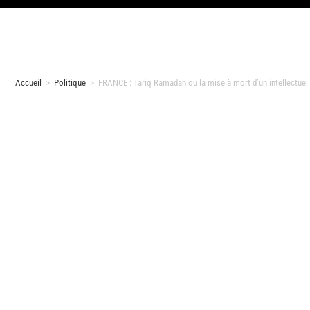
Accueil
>
Politique
>
FRANCE : Tariq Ramadan ou la mise à mort d’un intellectuel