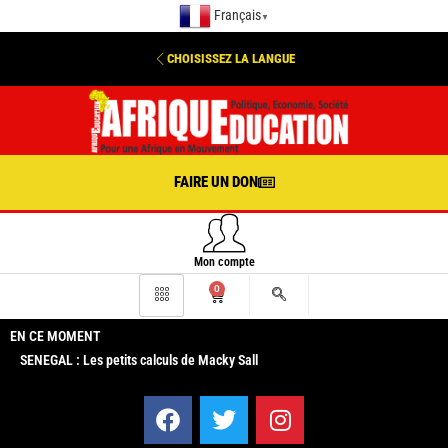
Français
▼
CHOISISSEZ LA LANGUE
FAIRE UN DON
Mon compte
0
EN CE MOMENT
SENEGAL : Les petits calculs de Macky Sall