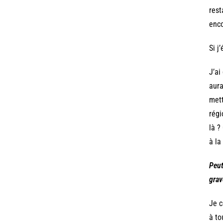
rest
enco
Si j
J’ai
aura
mett
régi
là ?
à la
Peut
grav
Je c
à to