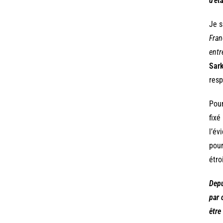
d’ét
Je s
Fran
entr
Sar
resp
Pour
fixé
l’év
pour
étro
Depu
par 
être