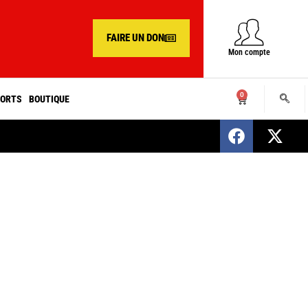
FAIRE UN DON
Mon compte
0
ORTS
BOUTIQUE
SENEGAL : Nomination d’un nouveau présiden