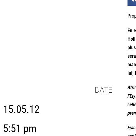
Prop
En e
Holl
plus
sera
marq
lui,
Afri
DATE
l’El
cell
15.05.12
prem
5:51 pm
Fran