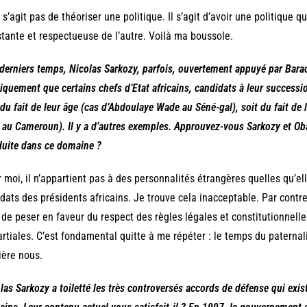
e s’agit pas de théoriser une politique. Il s’agit d’avoir une politique qui
tante et respectueuse de l’autre. Voilà ma boussole.
derniers temps, Nicolas Sarkozy, parfois, ouvertement appuyé par Bara
iquement que certains chefs d’Etat africains, candidats à leur successio
 du fait de leur âge (cas d’Abdoulaye Wade au Séné-gal), soit du fait de 
 au Cameroun). Il y a d’autres exemples. Approuvez-vous Sarkozy et Oba
uite dans ce domaine ?
 moi, il n’appartient pas à des personnalités étrangères quelles qu’el
ats des présidents africains. Je trouve cela inacceptable. Par contre,
 de peser en faveur du respect des règles légales et constitutionnelles
rtiales. C’est fondamental quitte à me répéter : le temps du paterna
ière nous.
las Sarkozy a toiletté les très controversés accords de défense qui exist