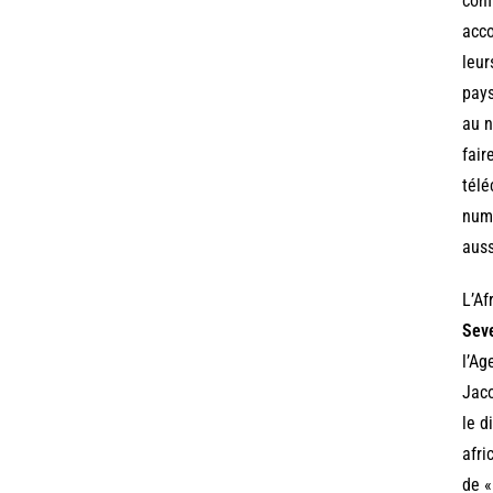
conf
acco
leur
pays
au n
fair
télé
numé
auss
L’Af
Sev
l’Ag
Jaco
le d
afri
de «