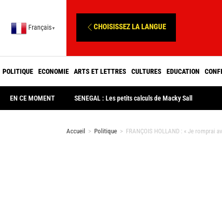
CHOISISSEZ LA LANGUE
Français
▼
POLITIQUE
ECONOMIE
ARTS ET LETTRES
CULTURES
EDUCATION
CONF
EN CE MOMENT
SENEGAL : Les petits calculs de Macky Sall
Accueil
>
Politique
>
FRANÇOIS HOLLAND : « Je romprai ave