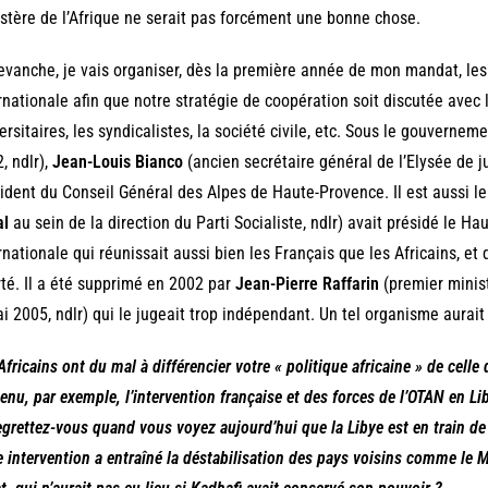
stère de l’Afrique ne serait pas forcément une bonne chose.
evanche, je vais organiser, dès la première année de mon mandat, les 
rnationale afin que notre stratégie de coopération soit discutée avec 
ersitaires, les syndicalistes, la société civile, etc. Sous le gouvernem
, ndlr),
Jean-Louis Bianco
(ancien secrétaire général de l’Elysée de 
ident du Conseil Général des Alpes de Haute-Provence. Il est aussi le
al
au sein de la direction du Parti Socialiste, ndlr) avait présidé le Ha
rnationale qui réunissait aussi bien les Français que les Africains, et 
rté. Il a été supprimé en 2002 par
Jean-Pierre Raffarin
(premier minis
i 2005, ndlr) qui le jugeait trop indépendant. Un tel organisme aurait
Africains ont du mal à différencier votre « politique africaine » de cell
enu, par exemple, l’intervention française et des forces de l’OTAN en Liby
egrettez-vous quand vous voyez aujourd’hui que la Libye est en train de
e intervention a entraîné la déstabilisation des pays voisins comme le 