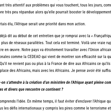
ant très attentif aux problèmes qui vous touchent, tous les jours, com
re très peu répandue alors qu’elle pourrait booster le développement
’étais élu, l’Afrique serait une priorité dans mon action.
 déjà dit au début de cet entretien que je romprai avec la
« Françafriq
 plus de réseaux parallèles. Tout cela est terminé. Voilà une vraie r
re en œuvre. Notre pays va étroitement travailler avec l’Union africai
onales comme la CEDEAO qui vient de montrer son efficacité sur la qu
 Qu’il ne revient pas ou plus à la France de dire aux Africains ce qu’il
 place des Africains, mais avec les Africains. Je pense avoir été suffi
-on s’attendre à la création d’un ministère de l’Afrique ayant pleine c
es et divers que rencontre ce continent ?
omprends l’idée. En même temps, il faut éviter d’enclaver l’Afrique q
us les défis internationaux y compris les pires comme le terrorisme e