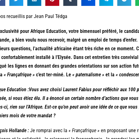
os recueillis par Jean Paul Tédga
xclusivité pour Afrique Education, votre bimensuel préféré, le candi
ande, a bien voulu nous recevoir, malgré un emploi de temps d’enfer.
ieurs questions, l’actualité africaine étant très riche en ce moment. C
 confortablement installé à l’Elysée. Dans cet entretien très convivia
ué les lignes en donnant des grandes orientations sur son action futur
 la
« Françafrique »
c’est ter-miné. Le
« paternalisme »
et la
« condesce
que Education :
Vous avez choisi Laurent Fabius pour réfléchir aux 100 
ysée, si vous étiez élu. Il a énoncé un certain nombre d’actions que vou
es-ci, rien sur l’Afrique. Est-ce qu’on peut avoir une idée de ce que vous
iers mois de votre mandat ?
çois Hollande :
Je romprai avec la
« Françafrique »
en proposant une re