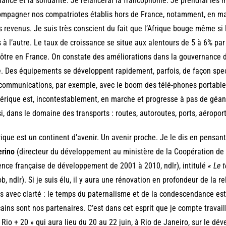
iance et la solidarité. Je relancerai la francophonie. Je prendrai les
mpagner nos compatriotes établis hors de France, notamment, en ma
s revenus. Je suis très conscient du fait que l’Afrique bouge même si 
 à l’autre. Le taux de croissance se situe aux alentours de 5 à 6% par
ôtre en France. On constate des améliorations dans la gouvernance 
e. Des équipements se développent rapidement, parfois, de façon spec
communications, par exemple, avec le boom des télé-phones portables
rique est, incontestablement, en marche et progresse à pas de géan
i, dans le domaine des transports : routes, autoroutes, ports, aéroports
rique est un continent d’avenir. Un avenir proche. Je le dis en pensant
erino
(directeur du développement au ministère de la Coopération de 
ence française de développement de 2001 à 2010, ndlr), intitulé
« Le 
b, ndlr). Si je suis élu, il y aura une rénovation en profondeur de la re
is avec clarté : le temps du paternalisme et de la condescendance est
cains sont nos partenaires. C’est dans cet esprit que je compte travai
 Rio + 20 » qui aura lieu du 20 au 22 juin, à Rio de Janeiro, sur le dév