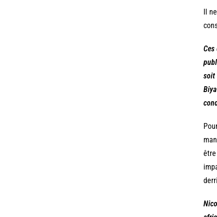
Il n
cons
Ces 
publ
soit
Biya
cond
Pour
mand
être
impa
derr
Nico