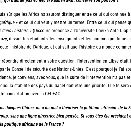
at, qui n’aurait pas eu lieu si Kadhafi avait conservé son pouvoir ?
uis sûr que les Africains sauront distinguer entre celui qui continue à 
çafrique »
et celui qui veut y mettre un terme. Entre celui qui pense 
é dans l’histoire »
(Discours prononcé à l’Université Cheikh Anta Diop d
kozy
, devant les étudiants, les enseignants et les hommes politiques m
ecte l’histoire de l’Afrique, et qui sait que l’histoire du monde comme
 répondre directement à votre question, l’intervention en Libye était 
 par le Conseil de sécurité des Nations-Unies. C’est pourquoi je l’ai 
idence, je conviens, avec vous, que la suite de l’intervention n’a pas 
quoi la stabilité des pays du Sahel doit être une priorité. Elle le sera s
ite concertation avec la CEDEAO.
is Jacques Chirac, on a du mal à théoriser la politique africaine de la F
coup, sans une ligne directrice bien pensée. Si vous êtes élu président 
 la politique africaine de la France ?