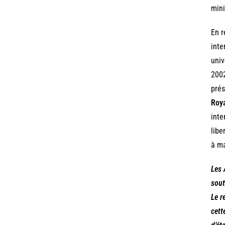
mini
En r
inte
univ
2002
prés
Roy
inte
libe
à ma
Les 
sout
Le r
cett