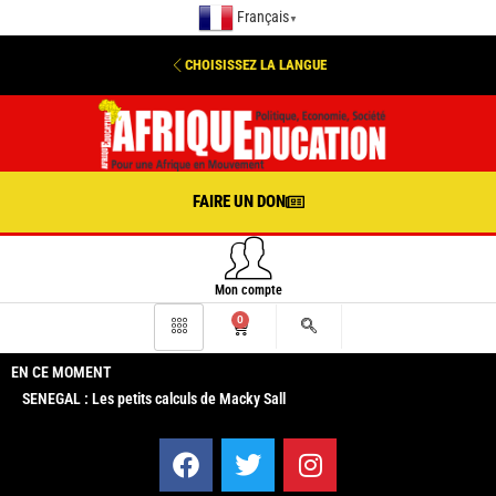
Français
▼
CHOISISSEZ LA LANGUE
FAIRE UN DON
Mon compte
0
EN CE MOMENT
SENEGAL : Les petits calculs de Macky Sall