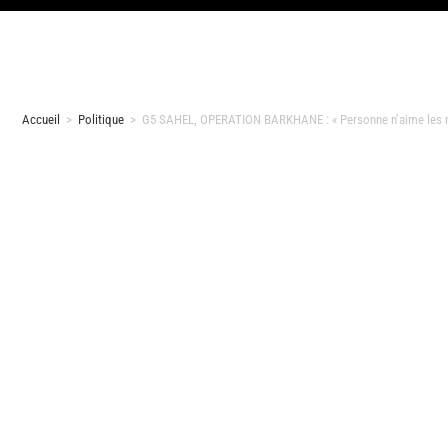
Accueil
>
Politique
>
G5 SAHEL, OPERATION BARKHANE : « Personne n’aime les m