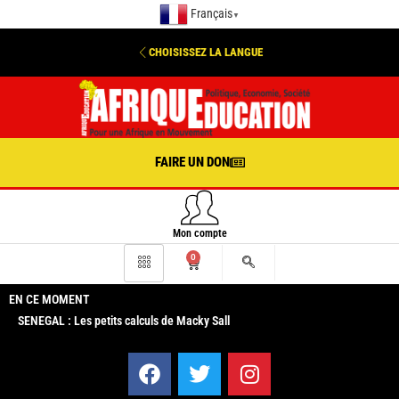
Français
▼
CHOISISSEZ LA LANGUE
FAIRE UN DON
Mon compte
0
EN CE MOMENT
SENEGAL : Les petits calculs de Macky Sall