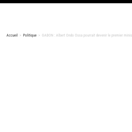
Accueil
>
Politique
>
GABON : Albert Ondo Ossa pourrait devenir le premier minist