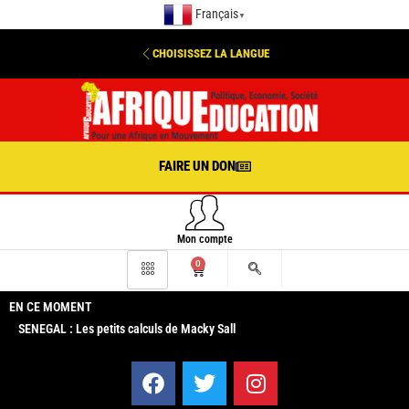
Français
▼
CHOISISSEZ LA LANGUE
FAIRE UN DON
Mon compte
0
EN CE MOMENT
SENEGAL : Les petits calculs de Macky Sall