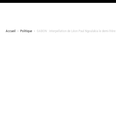
Accueil
>
Politique
>
GABON : Interpellation de Léon Paul Ngoulakia le demi-frère