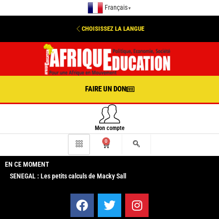
Français
▼
CHOISISSEZ LA LANGUE
FAIRE UN DON
Mon compte
0
EN CE MOMENT
SENEGAL : Les petits calculs de Macky Sall