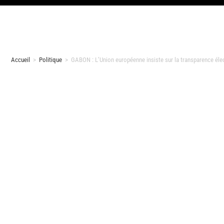
Accueil
>
Politique
>
GABON : L’Union européenne insiste sur la transparence éle